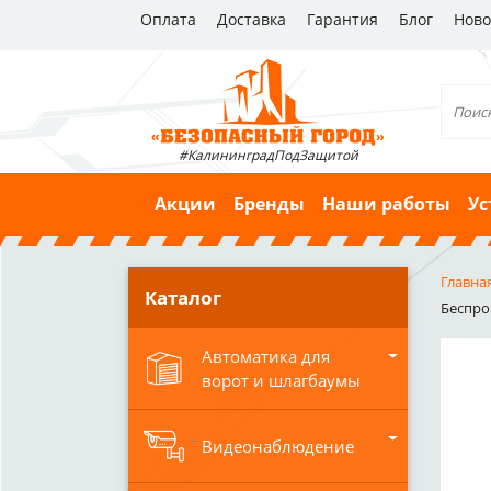
Оплата
Доставка
Гарантия
Блог
Ново
#КалининградПодЗащитой
Акции
Бренды
Наши работы
Ус
Главна
Каталог
Беспров
Автоматика для
ворот и шлагбаумы
Видеонаблюдение