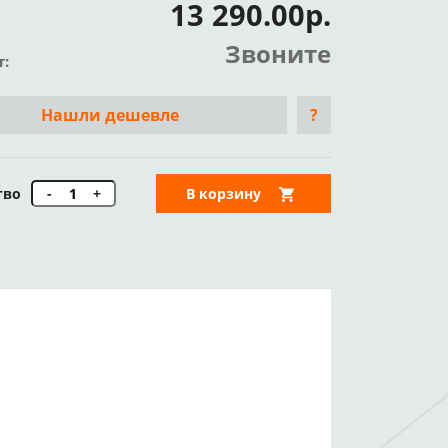
13 290.00р.
Звоните
т:
Нашли дешевле
?
тво
-
+
В корзину