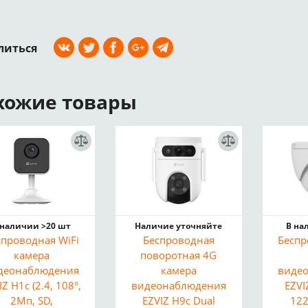
литься
хожие товары
 наличии >20 шт
Наличие уточняйте
В на
спроводная WiFi
Беспроводная
Беспр
камера
поворотная 4G
деонаблюдения
камера
виде
IZ H1c (2.4, 108°,
видеонаблюдения
EZVI
2Мп, SD,
EZVIZ H9c Dual
122