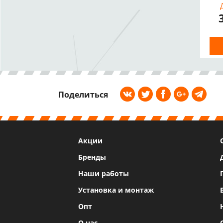
а
дв
H2
Поделиться
Акции
Бренды
Наши работы
Установка и монтаж
Опт
О нас