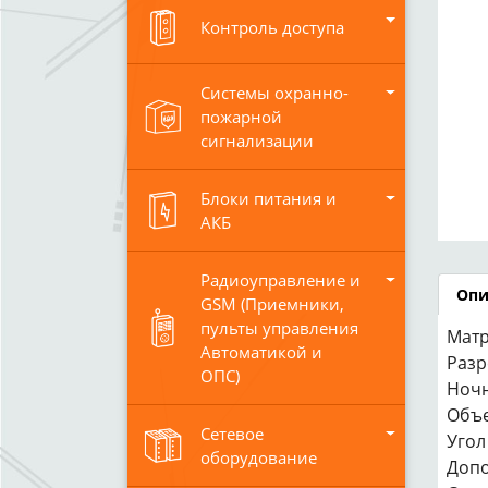
Контроль доступа
Системы охранно-
пожарной
сигнализации
Блоки питания и
АКБ
Радиоуправление и
Опи
GSM (Приемники,
пульты управления
Матр
Автоматикой и
Разр
ОПС)
Ночн
Объе
Сетевое
Угол 
оборудование
Допо