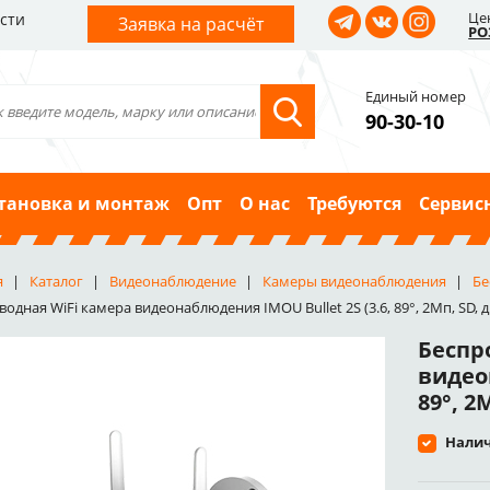
Це
сти
Заявка на расчёт
РО
Единый номер
90-30-10
тановка и монтаж
Опт
О нас
Требуются
Сервис
я
Каталог
Видеонаблюдение
Камеры видеонаблюдения
Бе
одная WiFi камера видеонаблюдения IMOU Bullet 2S (3.6, 89°, 2Мп, SD, дв
Беспр
видеон
89°, 2
Налич