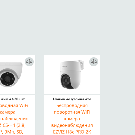
личии >20 шт
Наличие уточняйте
оводная WiFi
Беспроводная
камера
поворотная WiFi
онаблюдения
камера
Z CS-H4 (2.8,
видеонаблюдения
°, 3Мп, SD,
EZVIZ H8c PRO 2K