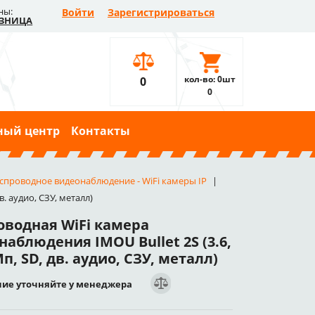
ны:
Войти
Зарегистрироваться
ЗНИЦА
кол-во: 0шт
0
0
ный центр
Контакты
спроводное видеонаблюдение - WiFi камеры IP
. аудио, СЗУ, металл)
оводная WiFi камера
аблюдения IMOU Bullet 2S (3.6,
Мп, SD, дв. аудио, СЗУ, металл)
ие уточняйте у менеджера