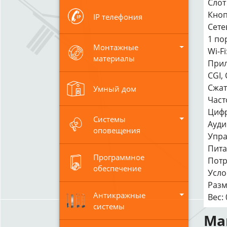
Слот
Кноп
IP телефония
Сете
1 по
Монтажные
Wi-F
материалы
Прил
CGI,
Сжат
Умный дом
Част
Цифр
Системы
Ауди
оповещения
Упра
Пита
Программное
Потр
обеспечение
Усло
Разм
Антикражные
Вес: 
системы
Ма