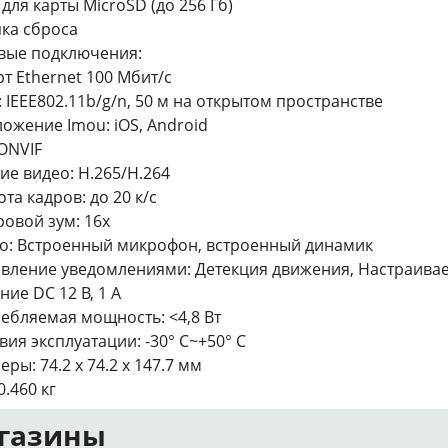
 для карты MicroSD (до 256 Гб)
ка сброса
вые подключения:
рт Ethernet 100 Мбит/с
i: IEEE802.11b/g/n, 50 м на открытом пространстве
ожение Imou: iOS, Android
 ONVIF
ие видео: H.265/H.264
ота кадров: до 20 к/с
овой зум: 16х
о: Встроенный микрофон, встроенный динамик
вление уведомлениями: Детекция движения, Настраива
ние DC 12 В, 1 А
ебляемая мощность: <4,8 Вт
вия эксплуатации: -30° C~+50° C
еры: 74.2 x 74.2 x 147.7 мм
0.460 кг
газины