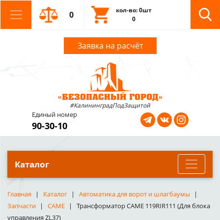
кол-во: 0шт
0
0
Заявка на расчёт
#КалининградПодЗащитой
Единый номер
90-30-10
Каталог
Главная
Каталог
Автоматика для ворот и шлагбаумы
Запчасти
CAME
Трансформатор CAME 119RIR111 (Для блока
управления ZL37)