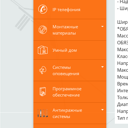
- На
- Ши
IP телефония
Шири
Монтажные
*ОБЯ
материалы
Масс
ОБЯЗ
Макс
Умный дом
Клас
Напр
Системы
Макс
оповещения
Мощн
Врем
Программное
Инте
обеспечение
Толк
Диап
Антикражные
Напр
системы
Тип 