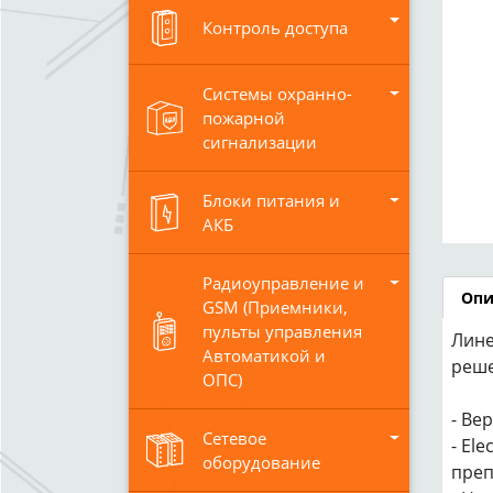
Контроль доступа
Системы охранно-
пожарной
сигнализации
Блоки питания и
АКБ
Радиоуправление и
Опи
GSM (Приемники,
пульты управления
Лине
Автоматикой и
реше
ОПС)
- Ве
Сетевое
- El
оборудование
преп