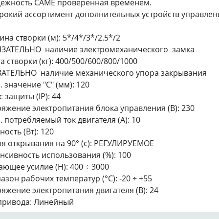
дежность САМЕ проверенная временем.
рокий ассортимент дополнительных устройств управлени
на створки (м): 5*/4*/3*/2.5*/2
ЗАТЕЛЬНО наличие электромеханического замка
а створки (кг): 400/500/600/800/1000
АТЕЛЬНО наличие механического упора закрывания
. значение "С" (мм): 120
с защиты (IP): 44
яжение электропитания блока управления (В): 230
. потребляемый ток двигателя (A): 10
ость (Вт): 120
я открывания на 90° (с): РЕГУЛИРУЕМОЕ
нсивность использования (%): 100
ающее усилие (Н): 400 ÷ 3000
азон рабочих температур (°C): -20 ÷ +55
яжение электропитания двигателя (В): 24
привода: Линейный