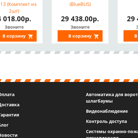
13 (Комплект из
(BlueBUS)
2шт)
4 018.00р.
29 438.00р.
29 
Звоните
Звоните
В корзину
В корзину
В
Оплата
Автоматика для ворот
шлагбаумы
Доставка
Видеонаблюдение
Гарантия
Контроль доступа
Блог
Системы охранно-пож
Новости
сигнализации