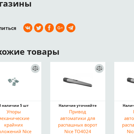
газины
литься
хожие товары
В наличии 5 шт
Наличие уточняйте
Налич
Упоры
Привод
механические
автоматики для
авт
крайних
распашных ворот
расп
оложений Nice
Nice TO4024
Ni