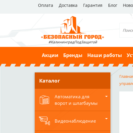
Оплата
Доставка
Гарантия
Блог
Ново
#КалининградПодЗащитой
Акции
Бренды
Наши работы
Ус
Главна
Каталог
управл
Автоматика для
ворот и шлагбаумы
Видеонаблюдение