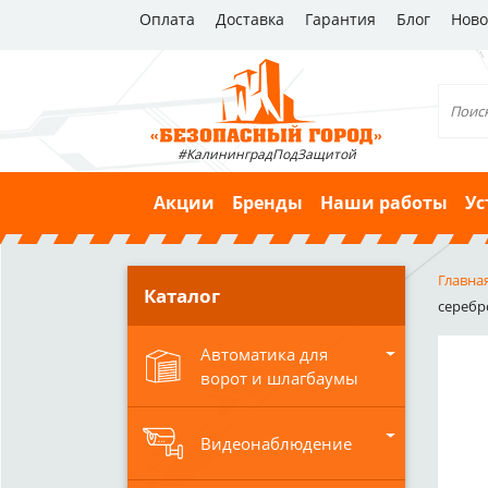
Оплата
Доставка
Гарантия
Блог
Ново
#КалининградПодЗащитой
Акции
Бренды
Наши работы
Ус
Главна
Каталог
серебр
Автоматика для
ворот и шлагбаумы
Видеонаблюдение