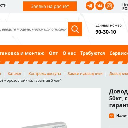
Це
сти
Заявка на расчёт
РО
Единый номер
90-30-10
тановка и монтаж
Опт
О нас
Требуются
Сервис
я
Каталог
Контроль доступа
Замки и доводчики
Доводчик
о) морозостойкий, гарантия 5 лет^
Довод
50кг, 
гарант
Налич