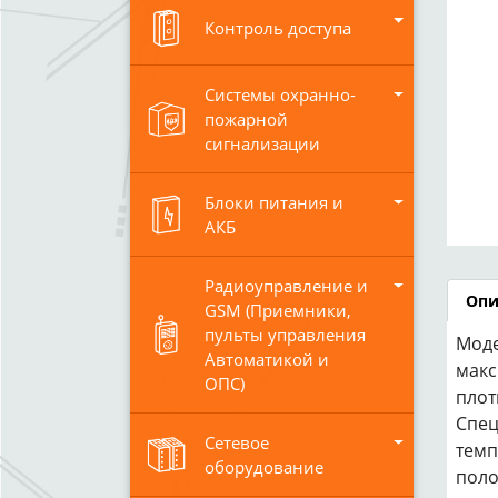
Контроль доступа
Системы охранно-
пожарной
сигнализации
Блоки питания и
АКБ
Радиоуправление и
Опи
GSM (Приемники,
пульты управления
Моде
Автоматикой и
макс
ОПС)
плот
Спец
Сетевое
темп
оборудование
поло