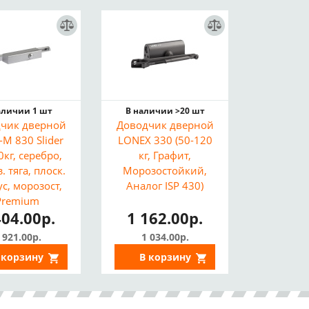
аличии 1 шт
В наличии >20 шт
чик дверной
Доводчик дверной
М 830 Slider
LONEX 330 (50-120
0кг, серебро,
кг, Графит,
. тяга, плоск.
Морозостойкий,
с, морозост,
Аналог ISP 430)
Premium
404.00р.
1 162.00р.
 921.00р.
1 034.00р.
 корзину
В корзину