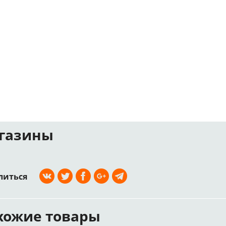
газины
литься
хожие товары