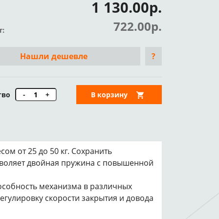
1 130.00р.
722.00р.
т:
Нашли дешевле
?
тво
-
+
В корзину
ом от 25 до 50 кг. Сохранить
воляет двойная пружина с повышенной
особность механизма в различных
регулировку скорости закрытия и довода