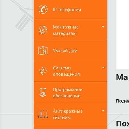
IP телефония
Монтажные
материалы
Умный дом
Системы
оповещения
Ма
Программное
обеспечение
Поде
Антикражные
системы
По