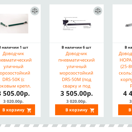
В наличии 1 шт
В наличии 6 шт
В н
Доводчик
Доводчик
Довод
невматический
пневматический
НОРА-
уличный
уличный
(25-8
орозостойкий
морозостойкий
скольз
DRS-50K (с
DRS-50M (под
корпу
оковым крепл.
сварку и под
3 505.00р.
3 505.00р.
4 
ля калиток без
крепление)
перекладины)
3 020.00р.
3 020.00р.
3
В корзину
В корзину
В