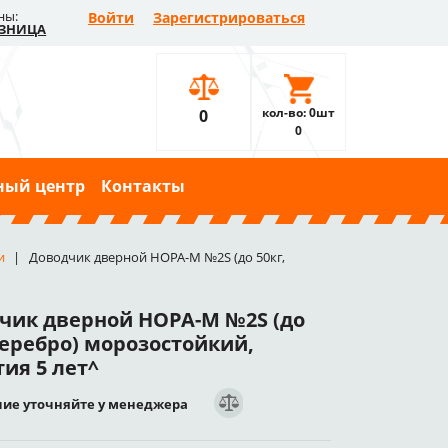
ны:
Войти
Зарегистрироваться
ЗНИЦА
кол-во: 0шт
0
0
ный центр
Контакты
и
Доводчик дверной НОРА-М №2S (до 50кг,
чик дверной НОРА-М №2S (до
серебро) морозостойкий,
ия 5 лет^
ие уточняйте у менеджера