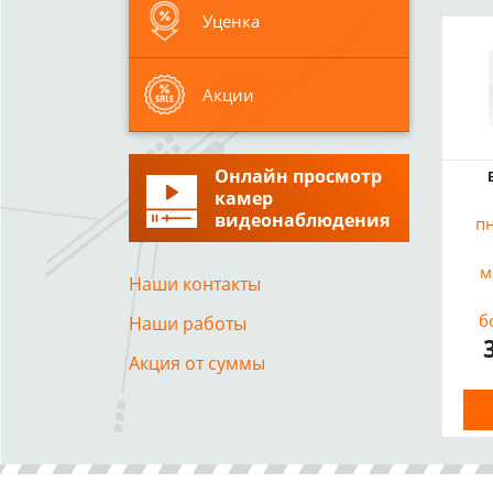
Уценка
Акции
Онлайн просмотр
камер
видеонаблюдения
п
м
Наши контакты
б
Наши работы
д
Акция от суммы