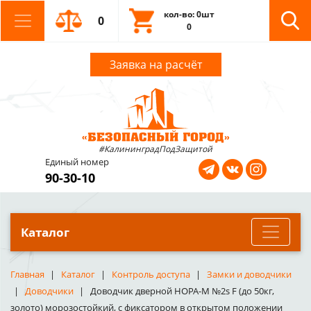
кол-во: 0шт
0
0
Заявка на расчёт
#КалининградПодЗащитой
Единый номер
90-30-10
Каталог
Главная
Каталог
Контроль доступа
Замки и доводчики
Доводчики
Доводчик дверной НОРА-М №2s F (до 50кг,
золото) морозостойкий, с фиксатором в открытом положении