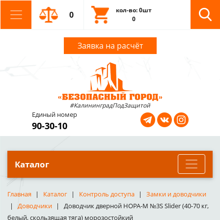
кол-во: 0шт
0
0
Заявка на расчёт
#КалининградПодЗащитой
Единый номер
90-30-10
Каталог
Главная
Каталог
Контроль доступа
Замки и доводчики
Доводчики
Доводчик дверной НОРА-М №3S Slider (40-70 кг,
белый, скользящая тяга) морозостойкий