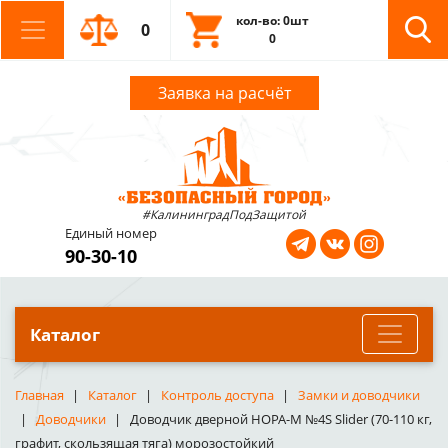
кол-во: 0шт
0
0
Заявка на расчёт
#КалининградПодЗащитой
Единый номер
90-30-10
Каталог
Главная
Каталог
Контроль доступа
Замки и доводчики
Доводчики
Доводчик дверной НОРА-М №4S Slider (70-110 кг,
графит, скользящая тяга) морозостойкий