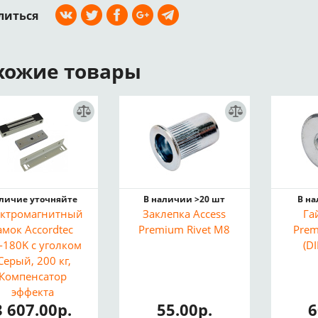
литься
хожие товары
личие уточняйте
В наличии >20 шт
В н
ектромагнитный
Заклепка Access
Га
амок Accordtec
Premium Rivet M8
Prem
-180K с уголком
(D
Серый, 200 кг,
Компенсатор
эффекта
3 607.00р.
55.00р.
6
магниченности,