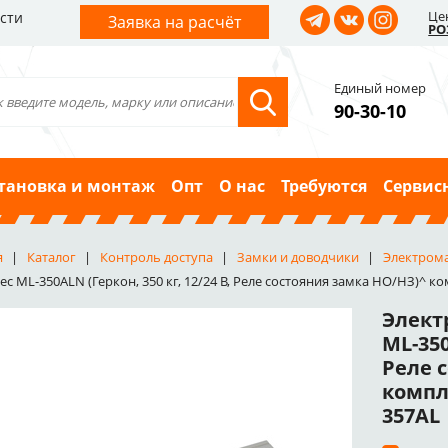
Це
сти
Заявка на расчёт
РО
Единый номер
90-30-10
тановка и монтаж
Опт
О нас
Требуются
Сервис
я
Каталог
Контроль доступа
Замки и доводчики
Электром
ec ML-350ALN (Геркон, 350 кг, 12/24 В, Реле состояния замка НО/НЗ)^ к
Элект
ML-350
Реле 
компл
357AL