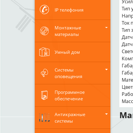
Усил
Тип 
IP телефония
Напр
Ток 
Монтажные
Тип 
материалы
Датч
Датч
Свет
Умный дом
Комп
Габа
Системы
Габа
оповещения
Мате
Цвет
Программное
Рабо
обеспечение
Масс
Ма
Антикражные
системы