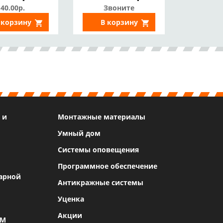
намагниченности,
40.00р.
Звоните
Датчик Холла)
 корзину
В корзину
 и
Монтажные материалы
Умный дом
Системы оповещения
Программное обеспечение
арной
Антикражные системы
Уценка
Акции
SM