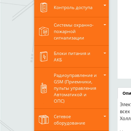
Контроль доступа
Системы охранно-
пожарной
сигнализации
Блоки питания и
АКБ
Радиоуправление и
GSM (Приемники,
пульты управления
Опи
Автоматикой и
ОПС)
Элек
всех
Сетевое
Холл
оборудование