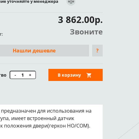
ие уточняйте у менеджера
3 862.00р.
Звоните
т:
Нашли дешевле
?
тво
-
+
В корзину
 предназначен для использования на
тупа, имеет встроенный датчик
ик положения двери(геркон НО/COM).