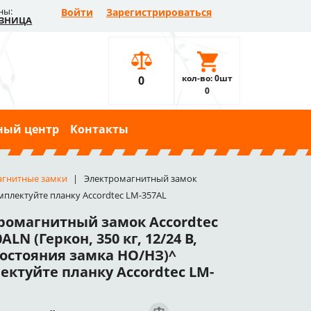
ны:
Войти
Зарегистрироваться
ЗНИЦА
кол-во: 0шт
0
0
ный центр
Контакты
агнитные замки
Электромагнитный замок
омплектуйте планку Accordtec LM-357AL
ромагнитный замок Accordtec
ALN (Геркон, 350 кг, 12/24 В,
состояния замка НО/НЗ)^
ектуйте планку Accordtec LM-