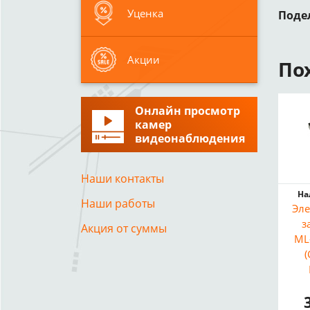
Уценка
Поде
Акции
По
Онлайн просмотр
камер
видеонаблюдения
Наши контакты
На
Наши работы
Эл
з
Акция от суммы
ML
(
на