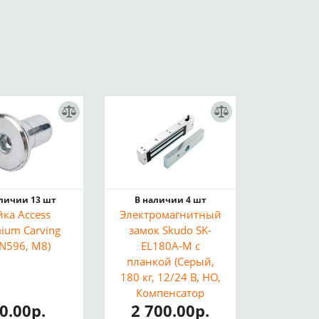
аличии 13 шт
В наличии 4 шт
йка Access
Электромагнитный
ium Сarving
замок Skudo SK-
IN596, M8)
EL180A-M с
планкой (Серый,
180 кг, 12/24 В, НО,
Компенсатор
0.00р.
2 700.00р.
эффекта