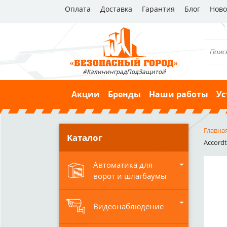
Оплата
Доставка
Гарантия
Блог
Ново
#КалининградПодЗащитой
Акции
Бренды
Наши работы
Ус
Главна
Каталог
Accordt
Автоматика для
ворот и шлагбаумы
Видеонаблюдение