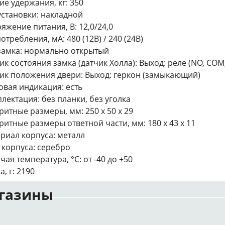
ие удержания, кг: 350
установки: накладной
яжение питания, В: 12,0/24,0
потребления, мА: 480 (12В) / 240 (24В)
замка: нормально открытый
ик состояния замка (датчик Холла): Выход: реле (NO, COM
ик положения двери: Выход: геркон (замыкающий)
овая индикация: есть
лектация: без планки, без уголка
ритные размеры, мм: 250 x 50 x 29
ритные размеры ответной части, мм: 180 х 43 х 11
риал корпуса: металл
 корпуса: серебро
чая температура, °С: от -40 до +50
а, г: 2190
газины