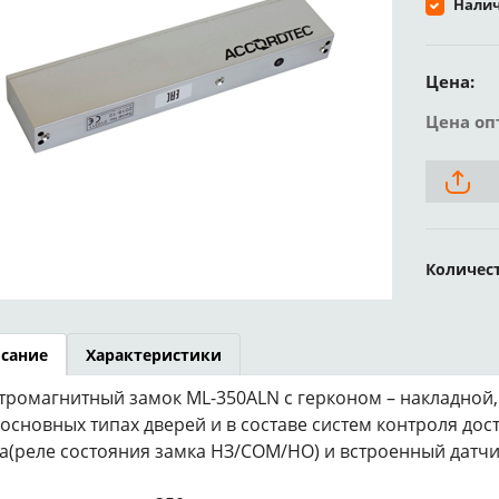
Налич
Цена:
Цена оп
Количес
сание
Характеристики
тромагнитный замок ML-350ALN с герконом – накладной,
 основных типах дверей и в составе систем контроля дос
а(реле состояния замка НЗ/COM/НО) и встроенный датч