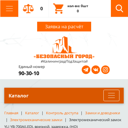
кол-во: 0шт
0
0
Заявка на расчёт
#КалининградПодЗащитой
Единый номер
90-30-10
Каталог
Главная
Каталог
Контроль доступа
Замки и доводчики
Электромеханические замки
Электромеханический замок
YLI YB-700A(LED), врезной, задержка, (НО)