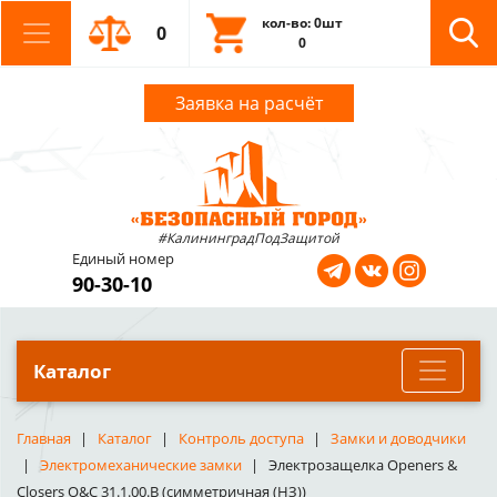
кол-во: 0шт
0
0
Заявка на расчёт
#КалининградПодЗащитой
Единый номер
90-30-10
Каталог
Главная
Каталог
Контроль доступа
Замки и доводчики
Электромеханические замки
Электрозащелка Openers &
Closers O&C 31.1.00.B (симметричная (НЗ))