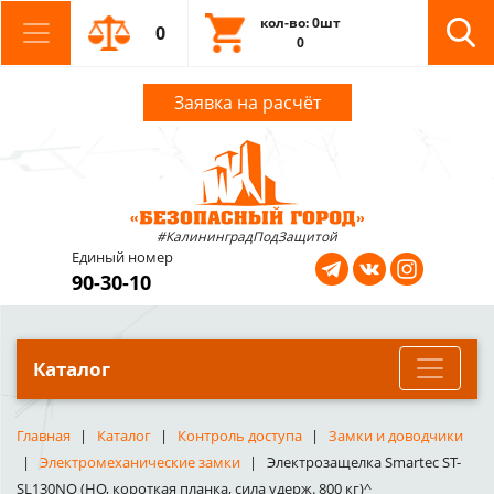
кол-во: 0шт
0
0
Заявка на расчёт
#КалининградПодЗащитой
Единый номер
90-30-10
Каталог
Главная
Каталог
Контроль доступа
Замки и доводчики
Электромеханические замки
Электрозащелка Smartec ST-
SL130NO (НО, короткая планка, сила удерж. 800 кг)^