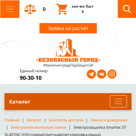
кол-во: 0шт
0
0
Заявка на расчёт
#КалининградПодЗащитой
Единый номер
90-30-10
Каталог
Главная
Каталог
Контроль доступа
Замки и доводчики
Электромеханические замки
Электрозащелка Smartec ST-
SL451NC (НЗ) (симметритчная/регулировка языка)