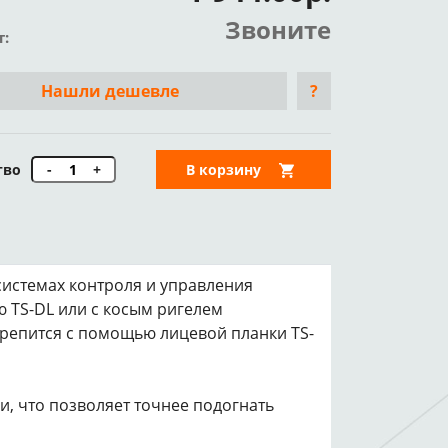
Звоните
т:
Нашли дешевле
?
тво
-
+
В корзину
системах контроля и управления
ю TS-DL или с косым ригелем
крепится с помощью лицевой планки TS-
, что позволяет точнее подогнать