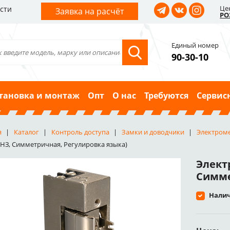
Це
сти
Заявка на расчёт
РО
Единый номер
90-30-10
тановка и монтаж
Опт
О нас
Требуются
Сервис
я
Каталог
Контроль доступа
Замки и доводчики
Электром
(НЗ, Симметричная, Регулировка языка)
Элект
Симме
Налич