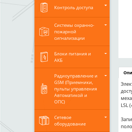
Контроль доступа
Системы охранно-
пожарной
сигнализации
Блоки питания и
АКБ
Опи
Радиоуправление и
GSM (Приемники,
Элек
пульты управления
дост
Автоматикой и
меха
ОПС)
LSL 
Сетевое
Запи
оборудование
поло