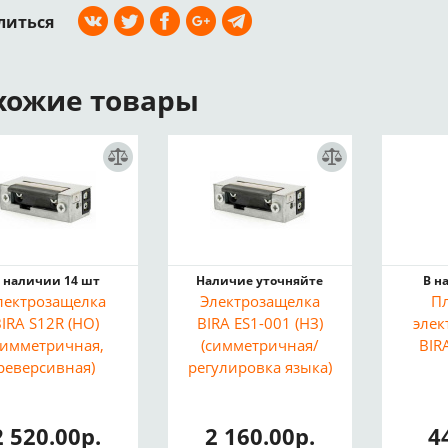
литься
хожие товары
 наличии 14 шт
Наличие уточняйте
В н
лектрозащелка
Электрозащелка
П
BIRA S12R (НО)
BIRA ES1-001 (НЗ)
элек
симметричная,
(симметричная/
BIR
реверсивная)
регулировка языка)
2 520.00р.
2 160.00р.
4