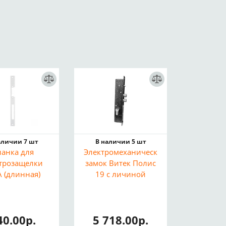
аличии 7 шт
В наличии 5 шт
ланка для
Электромеханический
трозащелки
замок Витек Полис
A (длинная)
19 с личиной
40.00р.
5 718.00р.