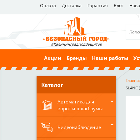
Оплата
Доставка
Гарантия
Блог
Ново
#КалининградПодЗащитой
Акции
Бренды
Наши работы
Ус
Главна
Каталог
SL4NC 
Автоматика для
ворот и шлагбаумы
Видеонаблюдение