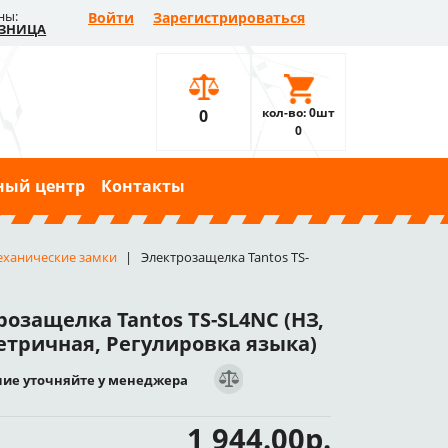
ны:
Войти
Зарегистрироваться
ЗНИЦА
кол-во: 0шт
0
0
ный центр
Контакты
еханические замки
Электрозащелка Tantos TS-
розащелка Tantos TS-SL4NC (НЗ,
тричная, Регулировка языка)
ие уточняйте у менеджера
1 944.00р.