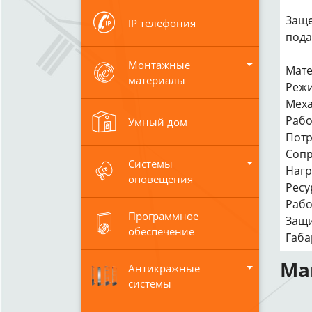
Заще
IP телефония
пода
Монтажные
Мате
материалы
Режи
Меха
Рабо
Умный дом
Потр
Сопр
Системы
Нагр
оповещения
Ресу
Рабо
Программное
Защи
обеспечение
Габа
Ма
Антикражные
системы