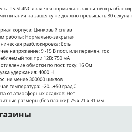
лка TS-SL4NC является нормально-закрытой и разблокир
чи питания на защелку не должно превышать 30 секунд 
риал корпуса: Цинковый сплав
м работы: Нормально-закрытая
ническая разблокировка: Есть
чее напряжение: 9 -15 В пост. или перемен. ток
ебляемый ток при 12В: 750 мА
отивление обмотки по пост. току: 16 Ом
узка удержания: 4000 Н
рс: не менее 300000 циклов
чая температура: –20…+50 град.С
та от атмосферных осадков: Нет
ритные размеры (без планки): 75 х 21 х 31 мм
газины