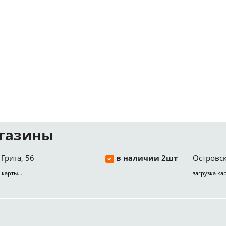
газины
Грига, 56
в наличии 2шт
Островск
 карты...
загрузка кар