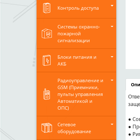
Контроль доступа
Системы охранно-
пожарной
сигнализации
Блоки питания и
АКБ
Радиоуправление и
Опи
GSM (Приемники,
пульты управления
Отве
Автоматикой и
заще
ОПС)
● Со
Сетевое
● Пр
оборудование
● Ри