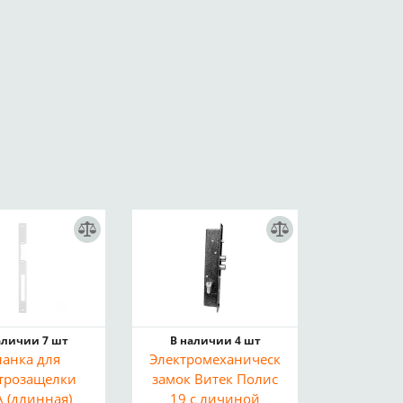
аличии 7 шт
В наличии 4 шт
ланка для
Электромеханический
трозащелки
замок Витек Полис
A (длинная)
19 с личиной