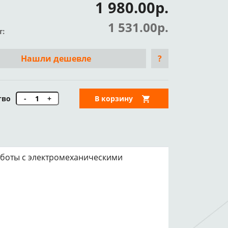
1 980.00р.
1 531.00р.
т:
Нашли дешевле
?
тво
-
+
В корзину
аботы с электромеханическими