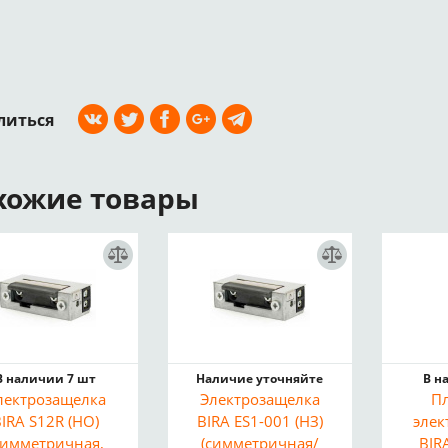
литься
хожие товары
В наличии 7 шт
Наличие уточняйте
В н
лектрозащелка
Электрозащелка
П
BIRA S12R (НО)
BIRA ES1-001 (НЗ)
элек
симметричная,
(симметричная/
BIR