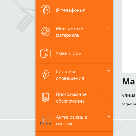
IP телефония
Монтажные
материалы
Умный дом
Системы
оповещения
Ма
Программное
улица 
обеспечение
загрузка
Антикражные
системы