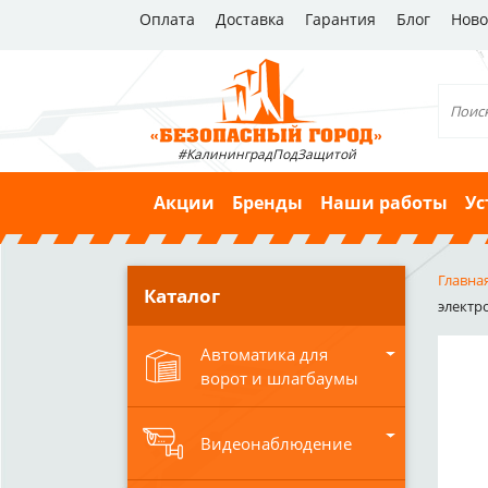
Оплата
Доставка
Гарантия
Блог
Ново
#КалининградПодЗащитой
Акции
Бренды
Наши работы
Ус
Главна
Каталог
электр
Автоматика для
ворот и шлагбаумы
Видеонаблюдение