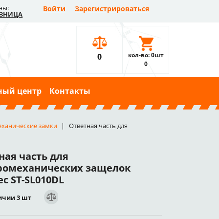
ны:
Войти
Зарегистрироваться
ЗНИЦА
кол-во: 0шт
0
0
ный центр
Контакты
еханические замки
Ответная часть для
ная часть для
ромеханических защелок
c ST-SL010DL
ичии 3 шт