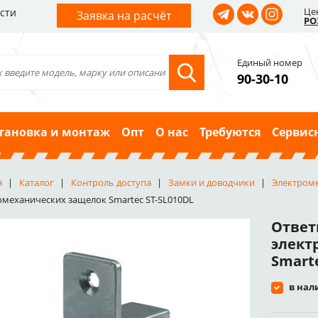
Це
сти
Заявка на расчёт
РО
Единый номер
90-30-10
тановка и монтаж
Опт
О нас
Требуются
Сервис
я
Каталог
Контроль доступа
Замки и доводчики
Электром
омеханических защелок Smartec ST-SL010DL
Ответ
элект
Smarte
в нал