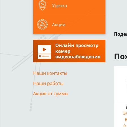
Уценка
Акции
Поде
Онлайн просмотр
камер
По
видеонаблюдения
Наши контакты
Наши работы
Акция от суммы
Э
(