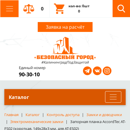
кол-во: 0шт
0
0
Заявка на расчёт
#КалининградПодЗащитой
Единый номер
90-30-10
Каталог
Главная
Каталог
Контроль доступа
Замки и доводчики
Электромеханические замки
Запорная планка AccordTec AT-
FS02 (короткая, 149x28x3 мм, для AT-ES02)