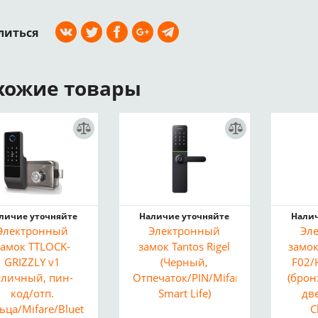
литься
хожие товары
личие уточняйте
Наличие уточняйте
Налич
Электронный
Электронный
Эл
замок TTLOCK-
замок Tantos Rigel
замок
GRIZZLY v1
(Черный,
F02/
уличный, пин-
Отпечаток/PIN/Mifare,
(брон
код/отп.
Smart Life)
две
ьца/Mifare/Bluetooth,
C