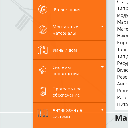
Стан
Тип 
IP телефония
моду
Max 
Монтажные
Мате
материалы
Накл
Корп
Толщ
Умный дом
Тип 
Ресу
Системы
Вклю
оповещения
Резе
Авто
Программное
Режи
обеспечение
Расс
Пита
Антикражные
Ма
системы