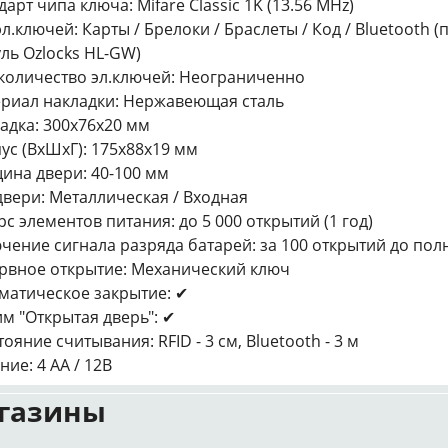
дарт чипа ключа: Mifare Classic 1K (13.56 MHz)
эл.ключей: Карты / Брелоки / Браслеты / Код / Bluetooth 
ль Ozlocks HL-GW)
количество эл.ключей: Неограниченно
риал накладки: Нержавеющая сталь
адка: 300х76х20 мм
ус (ВхШхГ): 175х88х19 мм
ина двери: 40-100 мм
двери: Металлическая / Входная
рс элементов питания: до 5 000 открытий (1 год)
чение сигнала разряда батарей: за 100 открытий до пол
рвное открытие: Механический ключ
матическое закрытие: ✔
м "Открытая дверь": ✔
тояние считывания: RFID - 3 см, Bluetooth - 3 м
ние: 4 AA / 12В
газины