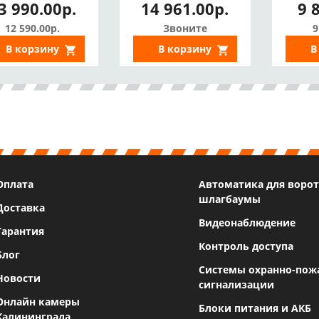
3 990.00р.
14 961.00р.
9 
TTLock)
12 590.00р.
Звоните
9
В корзину
В корзину
В
Оплата
Автоматика для ворот
шлагбаумы
Доставка
Видеонаблюдение
Гарантия
Контроль доступа
Блог
Системы охранно-пож
Новости
сигнализации
Онлайн камеры
Блоки питания и АКБ
Калининграда