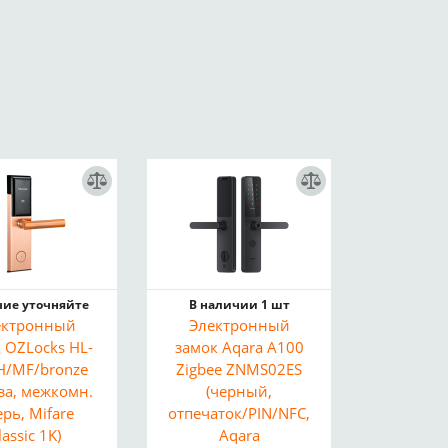
ие уточняйте
В наличии 1 шт
ектронный
Электронный
 OZLocks HL-
замок Aqara A100
H/MF/bronze
Zigbee ZNMS02ES
за, межкомн.
(черный,
рь, Mifare
отпечаток/PIN/NFC,
lassic 1K)
Aqara