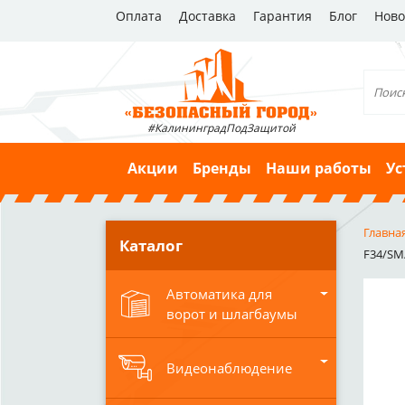
Оплата
Доставка
Гарантия
Блог
Ново
#КалининградПодЗащитой
Акции
Бренды
Наши работы
Ус
Главна
Каталог
F34/SM/
Автоматика для
ворот и шлагбаумы
Видеонаблюдение