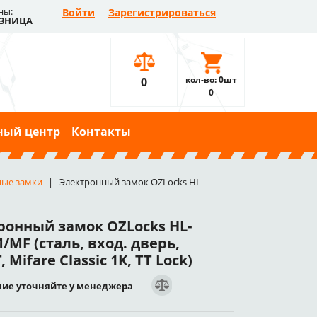
ны:
Войти
Зарегистрироваться
ЗНИЦА
кол-во: 0шт
0
0
ный центр
Контакты
ные замки
Электронный замок OZLocks HL-
ронный замок OZLocks HL-
/MF (сталь, вход. дверь,
 Mifare Classic 1K, TT Lock)
ие уточняйте у менеджера