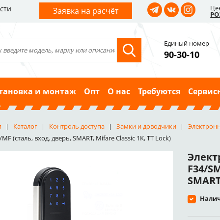
Це
сти
Заявка на расчёт
РО
Единый номер
90-30-10
тановка и монтаж
Опт
О нас
Требуются
Сервис
я
Каталог
Контроль доступа
Замки и доводчики
Электрон
MF (сталь, вход. дверь, SMART, Mifare Classic 1K, TT Lock)
Элект
F34/SM
SMART,
Налич