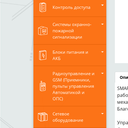
Контроль доступа
Системы охранно-
пожарной
сигнализации
Блоки питания и
АКБ
Радиоуправление и
Опи
GSM (Приемники,
пульты управления
SMAR
Автоматикой и
рабо
ОПС)
меха
Благ
Сетевое
оборудование
Упра