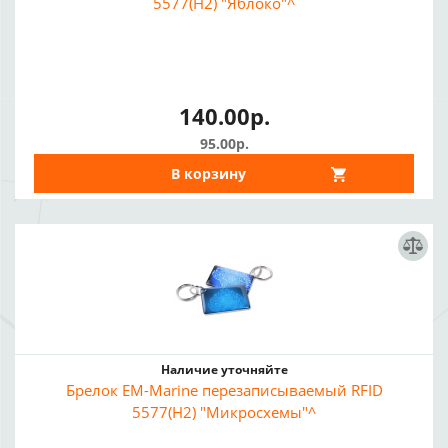
5577(H2) "Яблоко"^
140.00р.
95.00р.
В корзину
Наличие уточняйте
Брелок EM-Marine перезаписываемый RFID
5577(H2) "Микросхемы"^