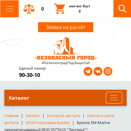
кол-во: 0шт
0
0
Заявка на расчёт
#КалининградПодЗащитой
Единый номер
90-30-10
Каталог
Главная
Каталог
Контроль доступа
Ключи и карты
доступа
EPOXY красивые брелки
Брелок EM-Marine
перезаписываемый RFID 5577(H2) "Леопард"^