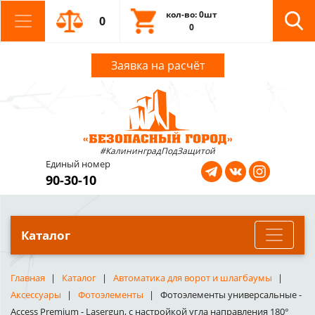
кол-во: 0шт
0
0
Заявка на расчёт
#КалининградПодЗащитой
Единый номер
90-30-10
Каталог
Главная
Каталог
Автоматика для ворот и шлагбаумы
Аксессуары
Фотоэлементы
Фотоэлементы универсальные -
Access Premium - Lasergun, с настройкой угла направления 180°