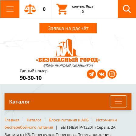
кол-во: 0шт
0
0
Заявка на расчёт
#КалининградПодЗащитой
Единый номер
90-30-10
Каталог
Главная
Каталог
Блоки питания и АКБ
Источники
бесперебойного питания
ББП ИВЭПР-1220П (Серый, 2А,
Защита от КЗ, Перегрузки, Перегрева, Перенапряжения,