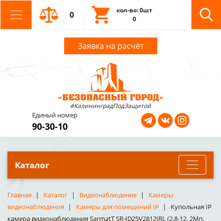
кол-во: 0шт
0
0
Заявка на расчёт
#КалининградПодЗащитой
Единый номер
90-30-10
Каталог
Главная
Каталог
Видеонаблюдение
Камеры
видеонаблюдения
Камеры для помещений IP
Купольная IP
камера видеонаблюдения SarmatT SR-ID25V2812IRL (2.8-12, 2Мп,