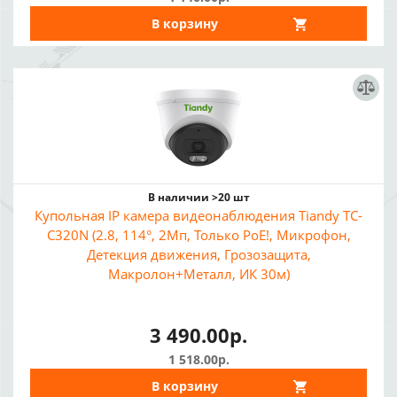
В корзину
В наличии >20 шт
Купольная IP камера видеонаблюдения Tiandy TC-
C320N (2.8, 114°, 2Мп, Только PoE!, Микрофон,
Детекция движения, Грозозащита,
Макролон+Металл, ИК 30м)
3 490.00р.
1 518.00р.
В корзину