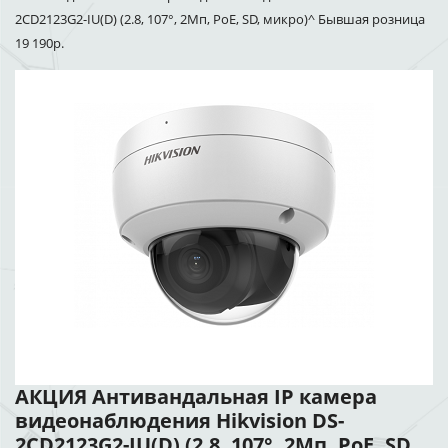
2CD2123G2-IU(D) (2.8, 107°, 2Мп, PoE, SD, микро)^ Бывшая розница
19 190р.
АКЦИЯ Антивандальная IP камера
видеонаблюдения Hikvision DS-
2CD2123G2-IU(D) (2.8, 107°, 2Мп, PoE, SD,