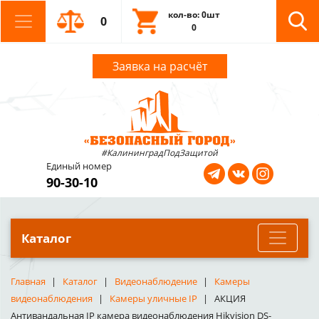
кол-во: 0шт
0
0
Заявка на расчёт
#КалининградПодЗащитой
Единый номер
90-30-10
Каталог
Главная
Каталог
Видеонаблюдение
Камеры
видеонаблюдения
Камеры уличные IP
АКЦИЯ
Антивандальная IP камера видеонаблюдения Hikvision DS-