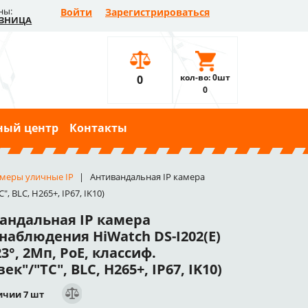
ны:
Войти
Зарегистрироваться
ЗНИЦА
кол-во: 0шт
0
0
ный центр
Контакты
меры уличные IP
Антивандальная IP камера
, BLC, H265+, IP67, IK10)
андальная IP камера
наблюдения HiWatch DS-I202(E)
123°, 2Мп, PoE, классиф.
ек"/"ТС", BLC, H265+, IP67, IK10)
ичии 7 шт