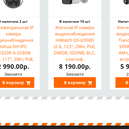
В наличии 2 шт
В наличии 10 шт
Налич
ивандальная IP
Уличная IP камера
Уличн
камера
видеонаблюдения
виде
деонаблюдения
HiWatch DS-I200(E)
Tian
Dahua DH-IPC-
(2.8, 123°, 2Мп, PoE,
SPAR
1E20P-A-0280B
DWDR, 3DDNR, BLC,
4Мп,
8, 117°, 2Мп, PoE,
классиф.
встр
2 990.00р.
8 190.00р.
5 
крофон, DWDR,
"Человек"/"ТС",
30м
C, IP67, ИК 30м)
H.265+, EXIR 30м,
Звоните
Звоните
2
IP67)
В корзину
В корзину
В