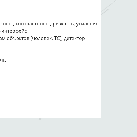
сть, контрастность, резкость, усиление
б-интерфейс
 объектов (человек, ТС), детектор
очь