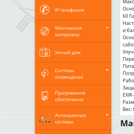
Макс
Основ
IP телефония
60 Гц
Наст
Монтажные
и ба
материалы
Осно
сабо
Улуч
Умный дом
Пере
Пита
Системы
Потр
оповещения
Рабо
Защи
Программное
EXIR
обеспечение
Разм
Вес: 
Антикражные
Ма
системы