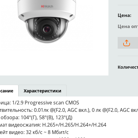
Цена:
Цена оп
Количес
сание
Характеристики
ица: 1/2.9 Progressive scan CMOS
вительность: 0.01лк @(F2.0, AGC вкл.), 0 лк @(F2.0, AGC вкл
обзора: 104°(Г), 58°(В), 123°(Д)
ат видеосжатия: H.265+/H.265/H.264+/H.264
ейт видео: 32 кб/с ~ 8 Мбит/с