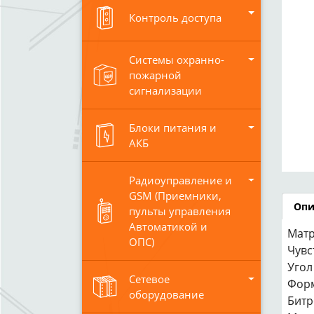
Контроль доступа
Системы охранно-
пожарной
сигнализации
Блоки питания и
АКБ
Радиоуправление и
GSM (Приемники,
Опи
пульты управления
Автоматикой и
Матр
ОПС)
Чувст
Угол 
Сетевое
Форм
оборудование
Битр