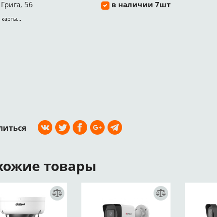
Грига, 56
в наличии 7шт
 карты...
литься
хожие товары