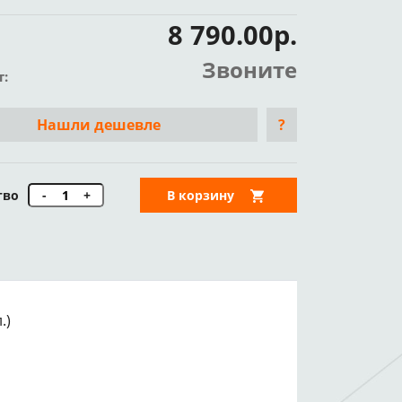
8 790.00р.
Звоните
т:
Нашли дешевле
?
тво
-
+
В корзину
.)