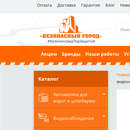
Оплата
Доставка
Гарантия
Блог
Ново
#КалининградПодЗащитой
Акции
Бренды
Наши работы
Ус
Главна
Каталог
видеона
Автоматика для
ворот и шлагбаумы
Видеонаблюдение