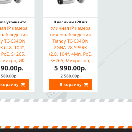
ие уточняйте
В наличии >20 шт
ая IP камера
Уличная IP камера
онаблюдения
видеонаблюдения
dy TC-C34QN
Tiandy TC-C34QN
K (2.8, 104°,
2GNA-28 SPARK
 PoE, S+265,
(2.8, 104°, 4Мп, PoE,
. микро, ИК
S+265, Микрофон,
990.00р.
5 990.00р.
, макролон,
ИИ, ИК 30м, IP67)
IP67)
 580.00р.
2 580.00р.
 корзину
В корзину