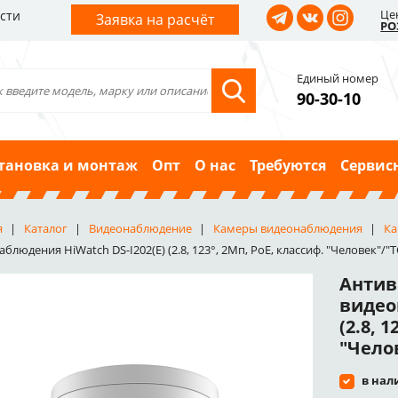
Це
сти
Заявка на расчёт
РО
Единый номер
90-30-10
тановка и монтаж
Опт
О нас
Требуются
Сервис
я
Каталог
Видеонаблюдение
Камеры видеонаблюдения
Ка
блюдения HiWatch DS-I202(E) (2.8, 123°, 2Мп, PoE, классиф. "Человек"/"ТС"
Антив
видео
(2.8, 
"Челов
в нал