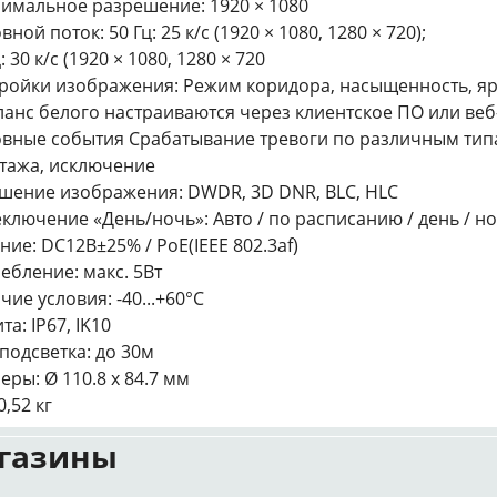
имальное разрешение: 1920 × 1080
ной поток: 50 Гц: 25 к/с (1920 × 1080, 1280 × 720);
: 30 к/с (1920 × 1080, 1280 × 720
ройки изображения: Режим коридора, насыщенность, ярко
ланс белого настраиваются через клиентское ПО или ве
вные события Срабатывание тревоги по различным типам
тажа, исключение
шение изображения: DWDR, 3D DNR, BLC, HLC
ключение «День/ночь»: Авто / по расписанию / день / н
ние: DC12В±25% / PoE(IEEE 802.3af)
ебление: макс. 5Вт
чие условия: -40...+60°С
та: IP67, IK10
-подсветка: до 30м
еры: Ø 110.8 х 84.7 мм
0,52 кг
газины