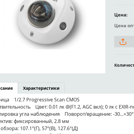
Цена:
Цена оп
Количес
сание
Характеристики
ица 1/2.7 Progressive Scan CMOS
твительность Цвет: 0.01 лк @(F1.2, AGC вкл); 0 лк с EXIR-
лировка угла наблюдения Поворот/вращение: -30...+30°, 
ктив: фиксированный, 2.8 мм
обзора: 107.1°(Г), 57°(В), 127.6°(Д)