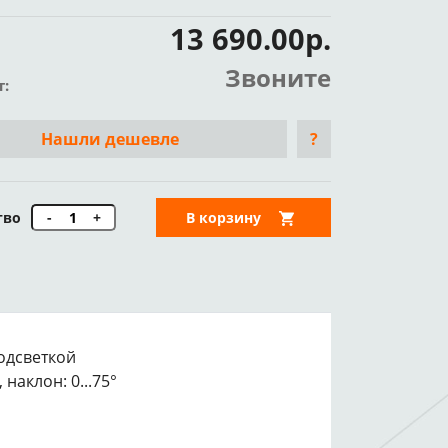
13 690.00р.
Звоните
т:
Нашли дешевле
?
тво
-
+
В корзину
подсветкой
наклон: 0...75°