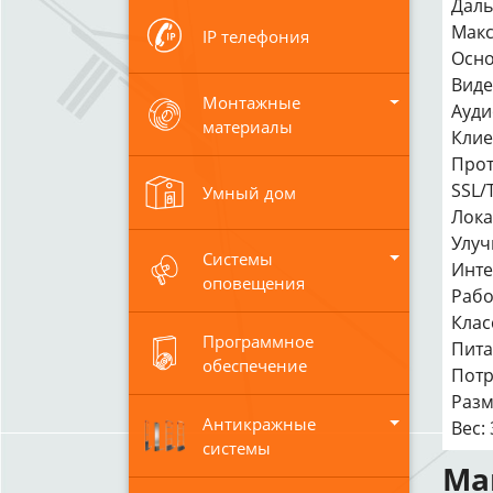
Даль
Макс
IP телефония
Осно
Виде
Монтажные
Ауди
материалы
Клие
Прот
SSL/
Умный дом
Лока
Улуч
Системы
Инте
оповещения
Рабо
Клас
Программное
Пита
обеспечение
Потре
Разм
Антикражные
Вес: 
системы
Ма