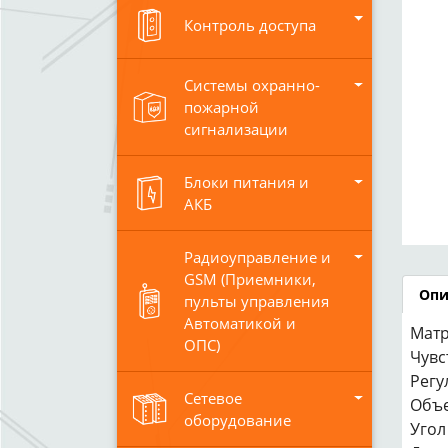
Контроль доступа
Системы охранно-
пожарной
сигнализации
Блоки питания и
АКБ
Радиоуправление и
GSM (Приемники,
Опи
пульты управления
Автоматикой и
Матр
ОПС)
Чувс
Регу
Сетевое
Объе
оборудование
Угол 