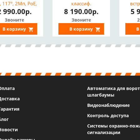
8, 117°, 2Мп, PoE,
классиф.
встр
2 990.00р.
8 190.00р.
5 
крофон, DWDR,
"Человек"/"ТС",
30м
C, IP67, ИК 30м)
H.265+, EXIR 30м,
Звоните
Звоните
2
IP67)
В корзину
В корзину
В
Оплата
Автоматика для ворот
шлагбаумы
Доставка
Видеонаблюдение
Гарантия
Контроль доступа
Блог
Системы охранно-пож
Новости
сигнализации
Онлайн камеры