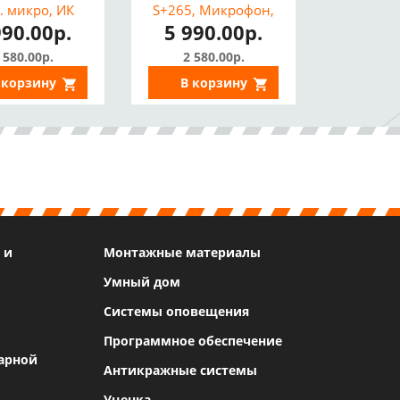
. микро, ИК
S+265, Микрофон,
990.00р.
5 990.00р.
, макролон,
ИИ, ИК 30м, IP67)
IP67)
 580.00р.
2 580.00р.
 корзину
В корзину
 и
Монтажные материалы
Умный дом
Системы оповещения
Программное обеспечение
арной
Антикражные системы
Уценка