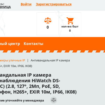
ны:
Войти
Зарегистрироваться
ЗНИЦА
кол-во: 0шт
0
0
ный центр
Контакты
меры уличные IP
Антивандальная IP камера
 EXIR 10м, IP66, IK08)
андальная IP камера
наблюдения HiWatch DS-
) (2.8, 127°, 2Мп, PoE, SD,
он, H265+, EXIR 10м, IP66, IK08)
ие уточняйте у менеджера