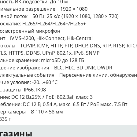
ность ИК-подсветки: До 10 м
имальное разрешение 1920 × 1080
вной поток 50 Гц: 25 к/с (1920 × 1080, 1280 × 720)
осжатие: H.265/H.264/H.264+/H.265+
о: встроенный микрофон
нт iVMS-4200, Hik-Connect, Hik-Central
околы TCP/IP, ICMP, HTTP, FTP, DHCP, DNS, RTP, RTSP, RTCP
TLS, HTTPS, DDNS, UPnP, 802.1x, IPv6, SNMP
льное хранение: microSD до 128 ГБ
шение изображения BLC, HLC, 3D DNR, DWDR
ллектуальные события Пересечение линии, обнаружен
чие условия: -20...+60 °C
с защиты: IP66, IK08
ние: DC 12 В±25% / PoE: 802.3af, класс 3
бление: DC 12 В, 0.54 A, макс. 6.5 Вт / PoE макс. 7.5 Вт
ер камеры Ø 110 × 58 мм
335 г
газины