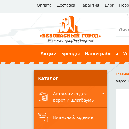
Оплата
Доставка
Гарантия
Блог
Ново
#КалининградПодЗащитой
Акции
Бренды
Наши работы
Ус
Главна
Каталог
видеона
Автоматика для
ворот и шлагбаумы
Видеонаблюдение