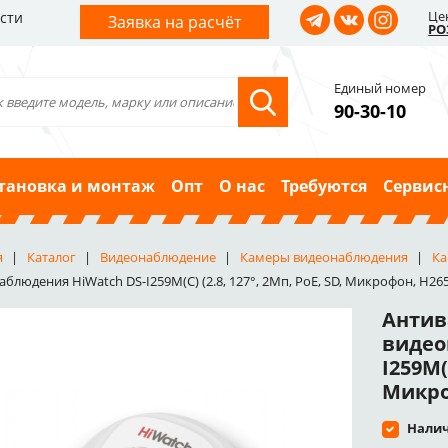
Це
сти
Заявка на расчёт
РО
Единый номер
90-30-10
тановка и монтаж
Опт
О нас
Требуются
Сервис
я
Каталог
Видеонаблюдение
Камеры видеонаблюдения
Ка
блюдения HiWatch DS-I259M(C) (2.8, 127°, 2Мп, PoE, SD, Микрофон, H265+,
Антив
видео
I259M(C
Микроф
Налич