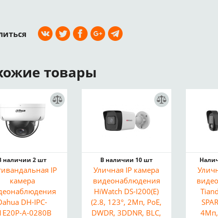
литься
хожие товары
В наличии 2 шт
В наличии 10 шт
Налич
ивандальная IP
Уличная IP камера
Уличн
камера
видеонаблюдения
виде
деонаблюдения
HiWatch DS-I200(E)
Tian
Dahua DH-IPC-
(2.8, 123°, 2Мп, PoE,
SPAR
1E20P-A-0280B
DWDR, 3DDNR, BLC,
4Мп,