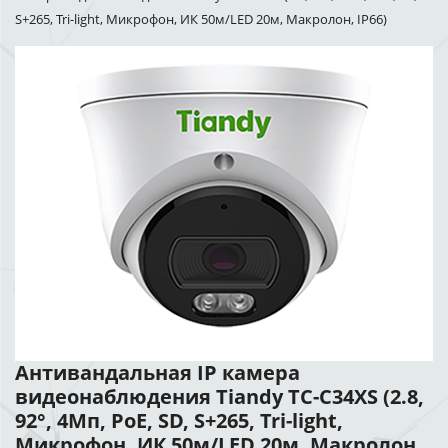
S+265, Tri-light, Микрофон, ИК 50м/LED 20м, Макролон, IP66)
Антивандальная IP камера
видеонаблюдения Tiandy TC-C34XS (2.8,
92°, 4Мп, PoE, SD, S+265, Tri-light,
Микрофон, ИК 50м/LED 20м, Макролон,