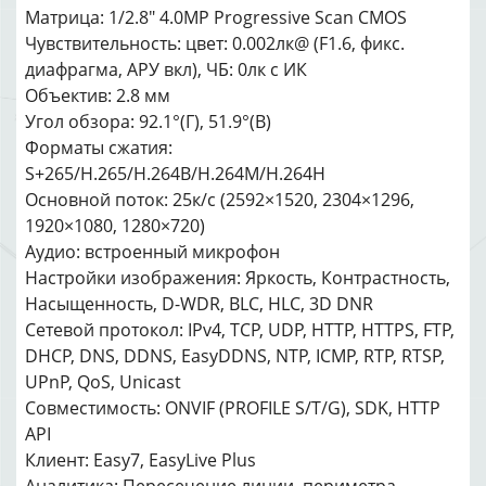
Матрица: 1/2.8" 4.0MP Progressive Scan CMOS
Чувствительность: цвет: 0.002лк@ (F1.6, фикс.
диафрагма, АРУ вкл), ЧБ: 0лк с ИК
Объектив: 2.8 мм
Угол обзора: 92.1°(Г), 51.9°(В)
Форматы сжатия:
S+265/H.265/H.264B/H.264M/H.264H
Основной поток: 25к/с (2592×1520, 2304×1296,
1920×1080, 1280×720)
Аудио: встроенный микрофон
Настройки изображения: Яркость, Контрастность,
Насыщенность, D-WDR, BLC, HLC, 3D DNR
Сетевой протокол: IPv4, TCP, UDP, HTTP, HTTPS, FTP,
DHCP, DNS, DDNS, EasyDDNS, NTP, ICMP, RTP, RTSP,
UPnP, QoS, Unicast
Совместимость: ONVIF (PROFILE S/T/G), SDK, HTTP
API
Клиент: Easy7, EasyLive Plus