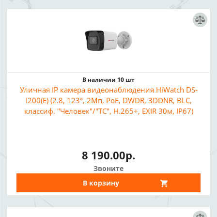
В наличии 10 шт
Уличная IP камера видеонаблюдения HiWatch DS-
I200(E) (2.8, 123°, 2Мп, PoE, DWDR, 3DDNR, BLC,
классиф. "Человек"/"ТС", H.265+, EXIR 30м, IP67)
8 190.00р.
Звоните
В корзину