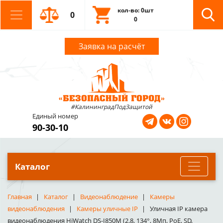
кол-во: 0шт
0
0
Заявка на расчёт
#КалининградПодЗащитой
Единый номер
90-30-10
Каталог
Главная
Каталог
Видеонаблюдение
Камеры
видеонаблюдения
Камеры уличные IP
Уличная IP камера
видеонаблюдения HiWatch DS-I850M (2.8, 134°, 8Мп, PoE, SD,