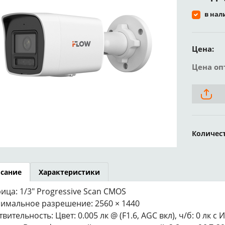
в нал
Цена:
Цена оп
Количес
сание
Характеристики
ица: 1/3″ Progressive Scan CMOS
имальное разрешение: 2560 × 1440
твительность: Цвет: 0.005 лк @ (F1.6, AGC вкл), ч/б: 0 лк с