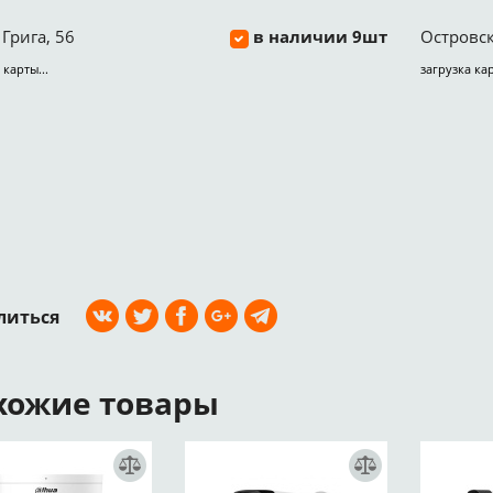
Грига, 56
в наличии 9шт
Островск
 карты...
загрузка кар
литься
хожие товары