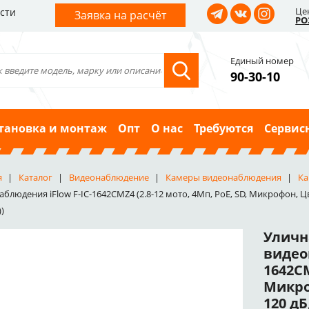
Це
сти
Заявка на расчёт
РО
Единый номер
90-30-10
тановка и монтаж
Опт
О нас
Требуются
Сервис
я
Каталог
Видеонаблюдение
Камеры видеонаблюдения
Ка
блюдения iFlow F-IC-1642CMZ4 (2.8-12 мото, 4Мп, PoE, SD, Микрофон, Цв
))
Уличн
видео
1642CM
Микро
120 дБ