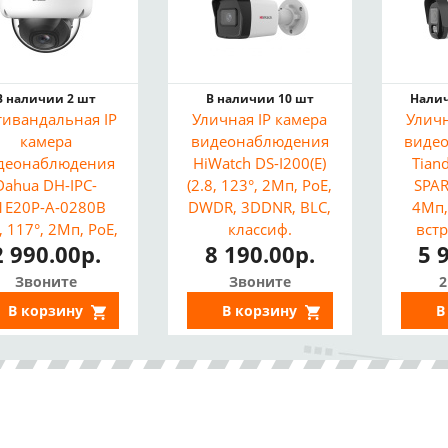
В наличии 2 шт
В наличии 10 шт
Налич
ивандальная IP
Уличная IP камера
Уличн
камера
видеонаблюдения
виде
деонаблюдения
HiWatch DS-I200(E)
Tian
Dahua DH-IPC-
(2.8, 123°, 2Мп, PoE,
SPAR
1E20P-A-0280B
DWDR, 3DDNR, BLC,
4Мп,
8, 117°, 2Мп, PoE,
классиф.
встр
2 990.00р.
8 190.00р.
5 
крофон, DWDR,
"Человек"/"ТС",
30м
C, IP67, ИК 30м)
H.265+, EXIR 30м,
Звоните
Звоните
2
IP67)
В корзину
В корзину
В