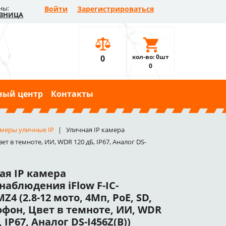
ны:
Войти
Зарегистрироваться
ЗНИЦА
кол-во: 0шт
0
0
ный центр
Контакты
меры уличные IP
Уличная IP камера
ет в темноте, ИИ, WDR 120 дБ, IP67, Аналог DS-
ая IP камера
наблюдения iFlow F-IC-
Z4 (2.8-12 мото, 4Мп, PoE, SD,
фон, Цвет в темноте, ИИ, WDR
, IP67, Аналог DS-I456Z(B))