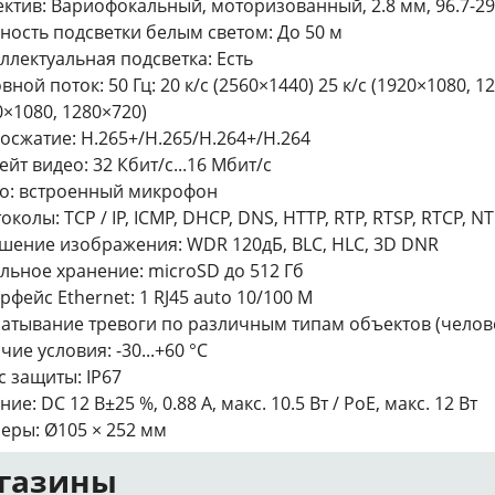
ктив: Вариофокальный, моторизованный, 2.8 мм, 96.7-29.7°(
ность подсветки белым светом: До 50 м
ллектуальная подсветка: Есть
ной поток: 50 Гц: 20 к/с (2560×1440) 25 к/с (1920×1080, 128
0×1080, 1280×720)
осжатие: H.265+/H.265/H.264+/H.264
ейт видео: 32 Кбит/с...16 Мбит/с
о: встроенный микрофон
околы: TCP / IP, ICMP, DHCP, DNS, HTTP, RTP, RTSP, RTCP, NT
шение изображения: WDR 120дБ, BLC, HLC, 3D DNR
льное хранение: microSD до 512 Гб
рфейс Ethernet: 1 RJ45 auto 10/100 M
атывание тревоги по различным типам объектов (человек
чие условия: -30...+60 °C
с защиты: IP67
ие: DC 12 В±25 %, 0.88 А, макс. 10.5 Вт / PoE, макс. 12 Вт
еры: Ø105 × 252 мм
газины