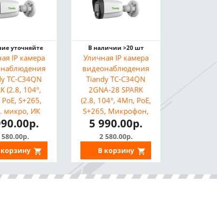
ие уточняйте
В наличии >20 шт
ая IP камера
Уличная IP камера
онаблюдения
видеонаблюдения
dy TC-C34QN
Tiandy TC-C34QN
K (2.8, 104°,
2GNA-28 SPARK
 PoE, S+265,
(2.8, 104°, 4Мп, PoE,
. микро, ИК
S+265, Микрофон,
990.00р.
5 990.00р.
, макролон,
ИИ, ИК 30м, IP67)
IP67)
 580.00р.
2 580.00р.
 корзину
В корзину