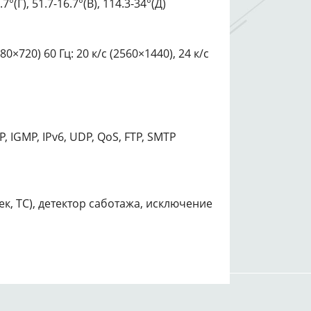
Г), 51.7-16.7°(В), 114.3-34°(Д)
0×720) 60 Гц: 20 к/с (2560×1440), 24 к/с
P, IGMP, IPv6, UDP, QoS, FTP, SMTP
, ТС), детектор саботажа, исключение