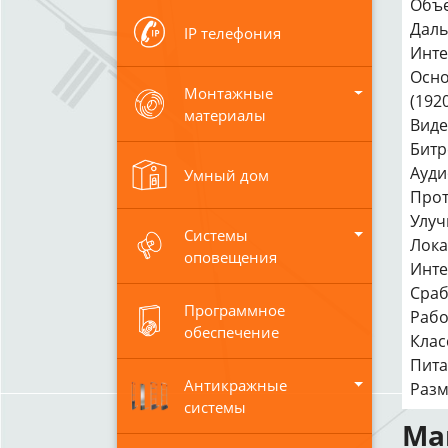
Объе
Даль
IP телефония
Инте
Основ
Монтажные
(192
материалы
Виде
Битр
Ауди
Умный дом
Прот
Улуч
Системы
Лока
оповещения
Инте
Сраб
Программное
Рабо
обеспечение
Клас
Питан
Антикражные
Разм
системы
Ма