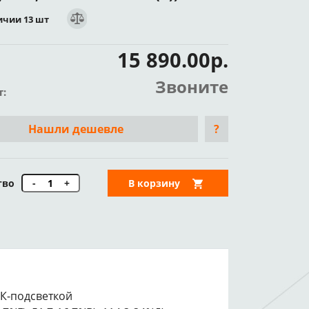
ичии 13 шт
15 890.00р.
Звоните
т:
Нашли дешевле
?
тво
-
+
В корзину
 ИК-подсветкой