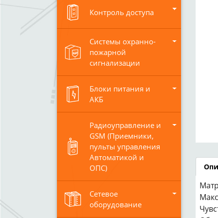
Контроль доступа
Системы охранно-
пожарной
сигнализации
Блоки питания и
АКБ
Радиоуправление и
GSM (Приемники,
пульты управления
Автоматикой и
Опи
ОПС)
Матр
Сетевое
Макс
оборудование
Чувс