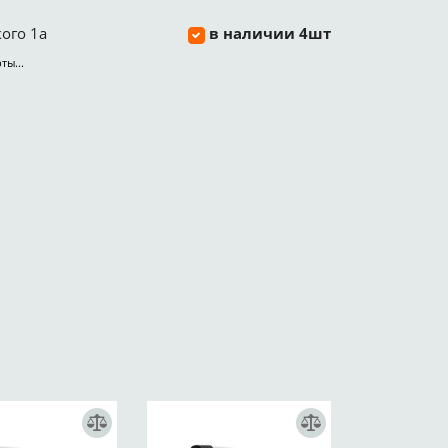
ого 1а
в наличии 4шт
ты...