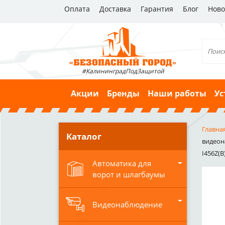
Оплата
Доставка
Гарантия
Блог
Ново
#КалининградПодЗащитой
Акции
Бренды
Наши работы
Ус
Главна
Каталог
видеона
I456Z(B
Автоматика для
ворот и шлагбаумы
Видеонаблюдение