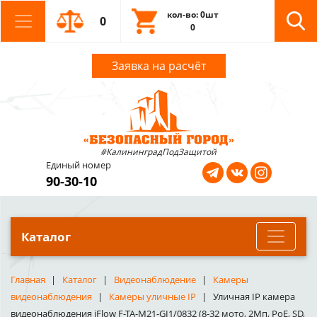
кол-во: 0шт
0
0
Заявка на расчёт
#КалининградПодЗащитой
Единый номер
90-30-10
Каталог
Главная
Каталог
Видеонаблюдение
Камеры
видеонаблюдения
Камеры уличные IP
Уличная IP камера
видеонаблюдения iFlow F-TA-M21-GI1/0832 (8-32 мото, 2Мп, PoE, SD,