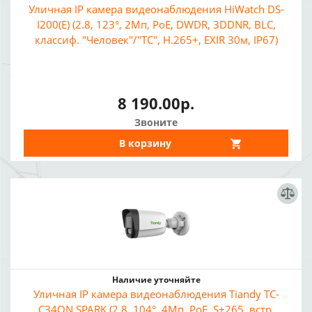
Уличная IP камера видеонаблюдения HiWatch DS-
I200(E) (2.8, 123°, 2Мп, PoE, DWDR, 3DDNR, BLC,
классиф. "Человек"/"ТС", H.265+, EXIR 30м, IP67)
8 190.00р.
Звоните
В корзину
Наличие уточняйте
Уличная IP камера видеонаблюдения Tiandy TC-
C34QN SPARK (2.8, 104°, 4Мп, PoE, S+265, встр.