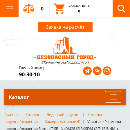
кол-во: 0шт
0
0
Заявка на расчёт
#КалининградПодЗащитой
Единый номер
90-30-10
Каталог
Главная
Каталог
Видеонаблюдение
Камеры
видеонаблюдения
Камеры уличные IP
Уличная IP камера
видеонаблюдения SarmatT SR-IN40M2812IRXSDM (2.7-13.5, 4Мп,