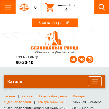
кол-во: 0шт
0
0
Заявка на расчёт
#КалининградПодЗащитой
Единый номер
90-30-10
Каталог
Главная
Каталог
Видеонаблюдение
Камеры
видеонаблюдения
Камеры уличные IP
Уличная IP камера
видеонаблюдения SarmatT SR-IN40V2812IRL (2.8-12, 4Мп, PoE,