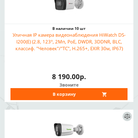
В наличии 10 шт
Уличная IP камера видеонаблюдения HiWatch DS-
I200(E) (2.8, 123°, 2Мп, PoE, DWDR, 3DDNR, BLC,
классиф. "Человек"/"ТС", H.265+, EXIR 30м, IP67)
8 190.00р.
Звоните
В корзину