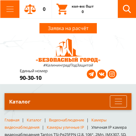
кол-во: 0шт
0
0
Заявка на расчёт
#КалининградПодЗащитой
Единый номер
90-30-10
Каталог
Главная
Каталог
Видеонаблюдение
Камеры
видеонаблюдения
Камеры уличные IP
Уличная IP камера
видеонаблюдения Tantos TSi-Pe25FPN (2.8, 106°, 2Мп, IMX307, SD,