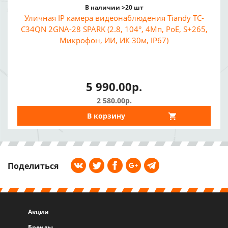
В наличии >20 шт
Уличная IP камера видеонаблюдения Tiandy TC-
C34QN 2GNA-28 SPARK (2.8, 104°, 4Мп, PoE, S+265,
Микрофон, ИИ, ИК 30м, IP67)
5 990.00р.
2 580.00р.
В корзину
Поделиться
Акции
Бренды