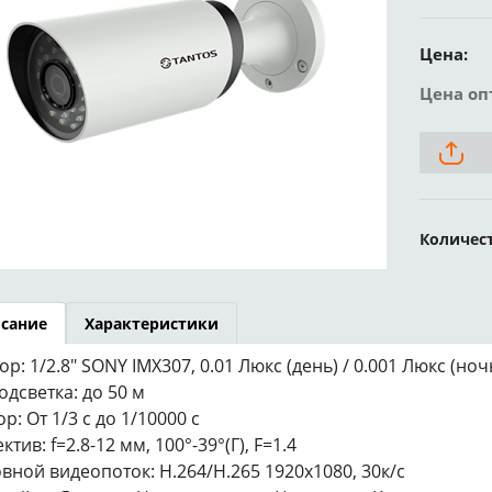
Цена:
Цена оп
Количес
сание
Характеристики
ор: 1/2.8" SONY IMX307, 0.01 Люкс (день) / 0.001 Люкс (ноч
одсветка: до 50 м
р: От 1/3 с до 1/10000 с
тив: f=2.8-12 мм, 100°-39°(Г), F=1.4
вной видеопоток: H.264/H.265 1920x1080, 30к/с