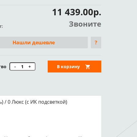
11 439.00р.
Звоните
т:
Нашли дешевле
?
тво
-
+
В корзину
ь) / 0 Люкс (с ИК подсветкой)