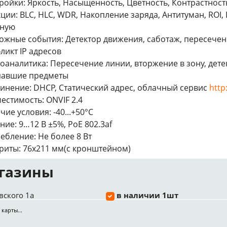
ройки: Яркость, Насыщенность, Цветность, Контрастность,
ции: BLC, HLC, WDR, Накопление заряда, Антитуман, ROI,
чную
ожные события: Детектор движения, саботаж, пересечен
ликт IP адресов
оаналитика: Пересечение линии, вторжение в зону, дете
павшие предметы
инение: DHCP, Статический адрес, облачный сервис
http
естимость: ONVIF 2.4
чие условия: -40...+50°С
ние: 9…12 В ±5%, PoE 802.3af
ебление: Не более 8 Вт
риты: 76х211 мм(с кронштейном)
газины
вского 1а
в наличии 1шт
 карты...