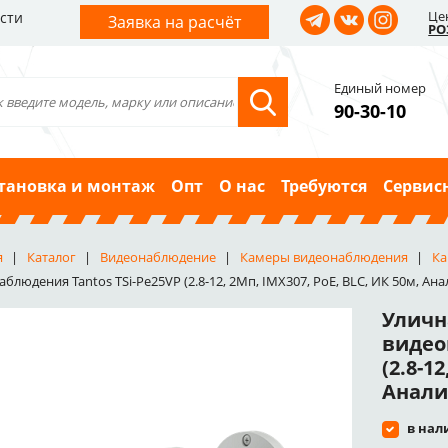
Це
сти
Заявка на расчёт
РО
Единый номер
90-30-10
тановка и монтаж
Опт
О нас
Требуются
Сервис
я
Каталог
Видеонаблюдение
Камеры видеонаблюдения
Ка
блюдения Tantos TSi-Pe25VP (2.8-12, 2Мп, IMX307, PoE, BLC, ИК 50м, Ана
Уличн
видео
(2.8-1
Анали
в нал