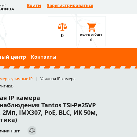
ны:
Войти
Зарегистрироваться
ЗНИЦА
кол-во: 0шт
0
0
ный центр
Контакты
меры уличные IP
Уличная IP камера
литика)
ая IP камера
наблюдения Tantos TSi-Pe25VP
2, 2Мп, IMX307, PoE, BLC, ИК 50м,
тика)
ичии 1 шт