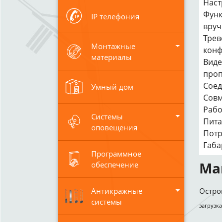
Наст
Функ
IP телефония
вру
Трев
Монтажные
конф
материалы
Виде
про
Соед
Умный дом
Совм
Рабо
Системы
Пита
оповещения
Потр
Габа
Программное
Ма
обеспечение
Антикражные
Остро
системы
загрузка