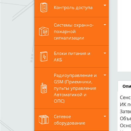
Контроль доступа
Системы охранно-
пожарной
сигнализации
Блоки питания и
АКБ
Радиоуправление и
GSM (Приемники,
Опи
пульты управления
Автоматикой и
Сенс
ОПС)
ИК п
Затво
Сетевое
Объек
оборудование
Осно