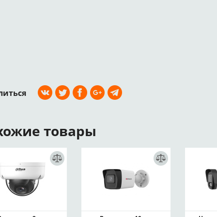
литься
хожие товары