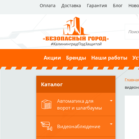
Оплата
Доставка
Гарантия
Блог
Ново
#КалининградПодЗащитой
Акции
Бренды
Наши работы
Ус
Главна
Каталог
видеона
Автоматика для
ворот и шлагбаумы
Видеонаблюдение