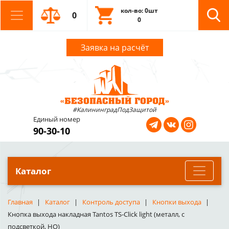
кол-во: 0шт
0
0
Заявка на расчёт
#КалининградПодЗащитой
Единый номер
90-30-10
Каталог
Главная
Каталог
Контроль доступа
Кнопки выхода
Кнопка выхода накладная Tantos TS-Click light (металл, с
подсветкой, НО)