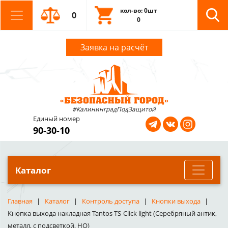
кол-во: 0шт
0
0
Заявка на расчёт
#КалининградПодЗащитой
Единый номер
90-30-10
Каталог
Главная
Каталог
Контроль доступа
Кнопки выхода
Кнопка выхода накладная Tantos TS-Click light (Серебряный антик,
металл, с подсветкой, НО)