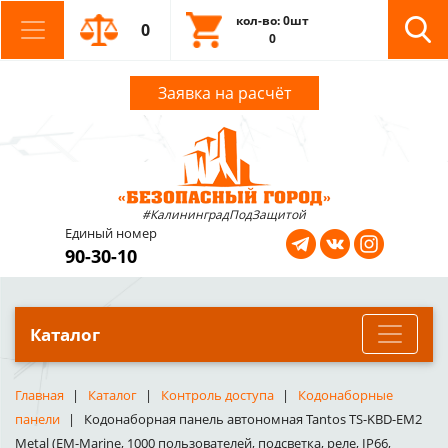
кол-во: 0шт
0
0
Заявка на расчёт
#КалининградПодЗащитой
Единый номер
90-30-10
Каталог
Главная
Каталог
Контроль доступа
Кодонаборные
панели
Кодонаборная панель автономная Tantos TS-KBD-EM2
Metal (EM-Marine, 1000 пользователей, подсветка, реле, IP66,