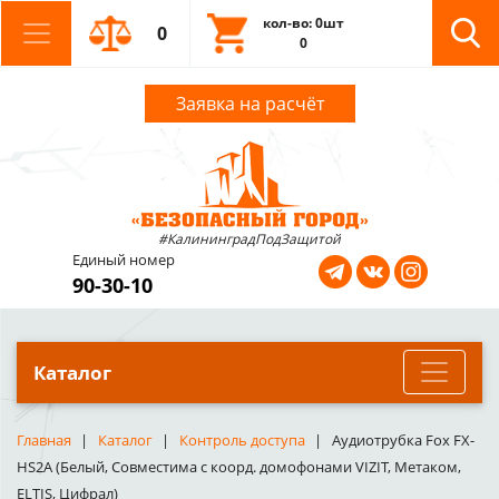
кол-во: 0шт
0
0
Заявка на расчёт
#КалининградПодЗащитой
Единый номер
90-30-10
Каталог
Главная
Каталог
Контроль доступа
Аудиотрубка Fox FX-
HS2A (Белый, Совместима с коорд. домофонами VIZIT, Метаком,
ELTIS, Цифрал)