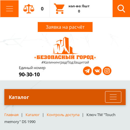
кол-во: 0шт
0
0
Заявка на расчёт
#КалининградПодЗащитой
Единый номер
90-30-10
Каталог
Главная
Каталог
Контроль доступа
Ключ TM "Touch
memory" DS 1990