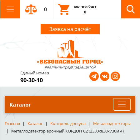
кол-во: 0шт
0
0
Заявка на расчёт
#КалининградПодЗащитой
Единый номер
90-30-10
Каталог
Главная
Каталог
Контроль доступа
Металлодетекторы
Металлодетектор арочный КОРДОН С2 (2330х830х730мм)