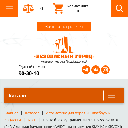
кол-во: 0шт
0
0
Заявка на расчёт
#КалининградПодЗащитой
Единый номер
90-30-10
Каталог
Главная
Каталог
Автоматика для ворот и шлагбаумы
Запчасти
NICE
Плата блока управления NICE SPWIA20R10
(24В, Для шлагбаумов серии WIDE под приемник SMXI/SMXIS/OXI)