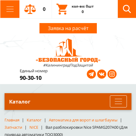
кол-во: 0шт
0
0
Заявка на расчёт
#КалининградПодЗащитой
Единый номер
90-30-10
Каталог
Главная
Каталог
Автоматика для ворот и шлагбаумы
Запчасти
NICE
Вал разблокировки Nice SPAMG207A00 (Для
привода автоматики TOO3000)