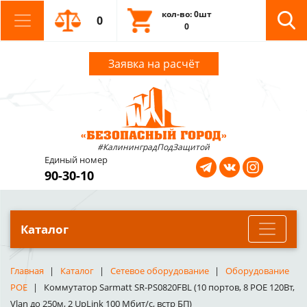
кол-во: 0шт
0
0
Заявка на расчёт
#КалининградПодЗащитой
Единый номер
90-30-10
Каталог
Главная
Каталог
Сетевое оборудование
Оборудование
POE
Коммутатор Sarmatt SR-PS0820FBL (10 портов, 8 POE 120Вт,
Vlan до 250м, 2 UpLink 100 Мбит/с, встр БП)