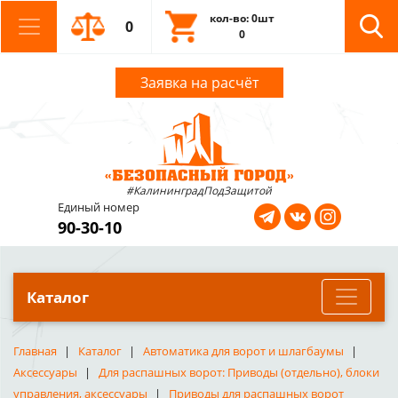
кол-во: 0шт
0
0
Заявка на расчёт
#КалининградПодЗащитой
Единый номер
90-30-10
Каталог
Главная
Каталог
Автоматика для ворот и шлагбаумы
Аксессуары
Для распашных ворот: Приводы (отдельно), блоки
управления, аксессуары
Приводы для распашных ворот