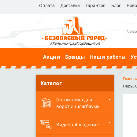
Оплата
Доставка
Гарантия
Блог
Ново
#КалининградПодЗащитой
Акции
Бренды
Наши работы
Ус
Главна
Каталог
Пары, C
Автоматика для
ворот и шлагбаумы
Видеонаблюдение