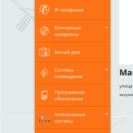
IP телефония
Монтажные
материалы
Умный дом
Ма
Системы
оповещения
улица 
Программное
загрузка
обеспечение
Антикражные
системы