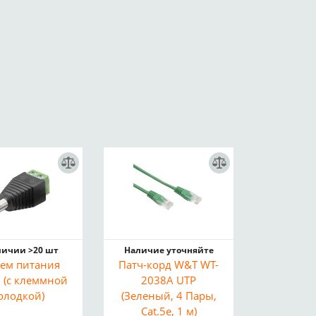
личии >20 шт
Наличие уточняйте
ем питания
Патч-корд W&T WT-
" (с клеммной
2038A UTP
олодкой)
(Зеленый, 4 Пары,
Cat.5e, 1 м)