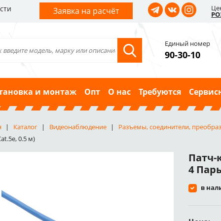
Це
сти
Заявка на расчёт
РО
Единый номер
90-30-10
тановка и монтаж
Опт
О нас
Требуются
Сервис
я
Каталог
Видеонаблюдение
Разъемы, соединители, преобра
at.5e, 0.5 м)
Патч-
4 Пары
в нал