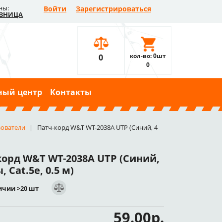
ны:
Войти
Зарегистрироваться
ЗНИЦА
кол-во: 0шт
0
0
ный центр
Контакты
зователи
Патч-корд W&T WT-2038A UTP (Синий, 4
корд W&T WT-2038A UTP (Синий,
, Cat.5e, 0.5 м)
ичии >20 шт
59.00р.