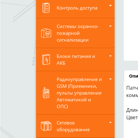
Контроль доступа
Системы охранно-
пожарной
сигнализации
Блоки питания и
АКБ
Опи
Радиоуправление и
GSM (Приемники,
Патч
пульты управления
комм
Автоматикой и
ОПС)
Длин
Цвет
Сетевое
оборудование