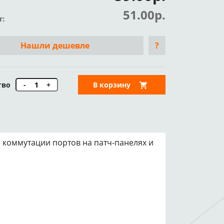
51.00р.
т:
Нашли дешевле
?
тво
-
+
В корзину
 коммутации портов на патч-панелях и