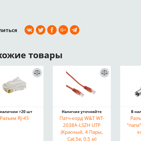
литься
хожие товары
 наличии >20 шт
Наличие уточняйте
В на
Разъем RJ-45
Патч-корд W&T WT-
Разъ
2038A-LSZH UTP
"папа
(Красный, 4 Пары,
к
Cat.5e, 0.5 м)