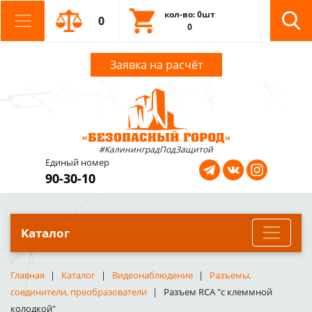
кол-во: 0шт
0
0
Заявка на расчёт
#КалининградПодЗащитой
Единый номер
90-30-10
Каталог
Главная
Каталог
Видеонаблюдение
Разъемы,
соединители, преобразователи
Разъем RCA "с клеммной
колодкой"