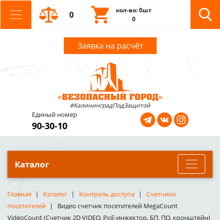
кол-во: 0шт
0
0
Заявка на расчёт
#КалининградПодЗащитой
Единый номер
90-30-10
Каталог
Главная
Каталог
Контроль доступа
Счетчики
посетителей
Видео счетчик посетителей MegaCount
VideoCount (Счетчик 2D VIDEO, PoE-инжектор, БП, ПО, кронштейн)