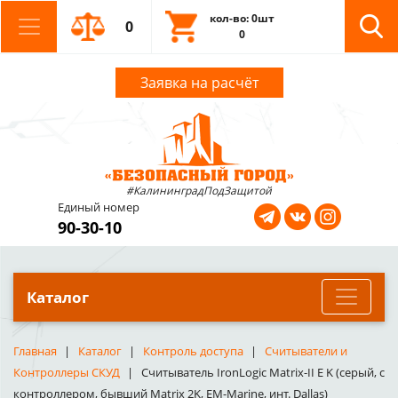
кол-во: 0шт
0
0
Заявка на расчёт
#КалининградПодЗащитой
Единый номер
90-30-10
Каталог
Главная
Каталог
Контроль доступа
Считыватели и
Контроллеры СКУД
Считыватель IronLogic Matrix-II E K (серый, с
контроллером, бывший Matrix 2K, EM-Marine, инт. Dallas)