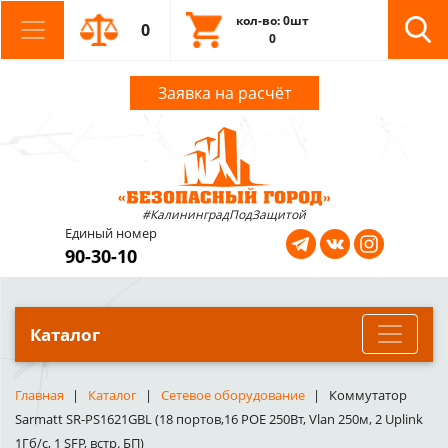
кол-во: 0шт
0
0
Заявка на расчёт
#КалининградПодЗащитой
Единый номер
90-30-10
Каталог
Главная
Каталог
Сетевое оборудование
Коммутатор
Sarmatt SR-PS1621GBL (18 портов,16 POE 250Вт, Vlan 250м, 2 Uplink
1Гб/с, 1 SFP, встр. БП)