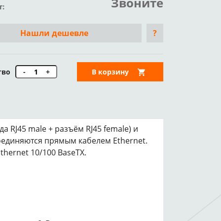
Звоните
т:
Нашли дешевле
?
тво
-
+
В корзину
 RJ45 male + разъём RJ45 female) и
соединяются прямым кабелем Ethernet.
hernet 10/100 BaseTX.