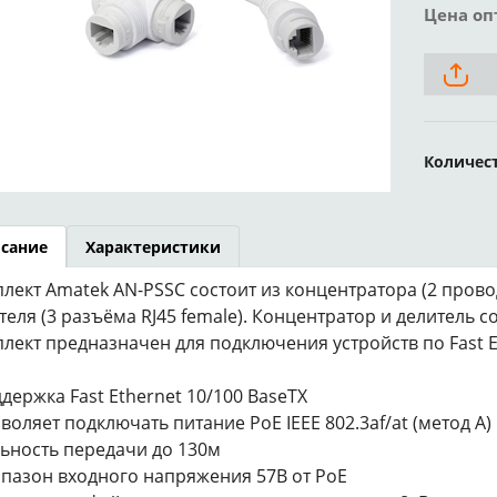
Цена оп
Количес
сание
Характеристики
лект Amatek AN-PSSC состоит из концентратора (2 провода
теля (3 разъёма RJ45 female). Концентратор и делитель 
лект предназначен для подключения устройств по Fast Et
ддержка Fast Ethernet 10/100 BaseTX
зволяет подключать питание PoE IEEE 802.3af/at (метод А)
льность передачи до 130м
апазон входного напряжения 57В от PoE