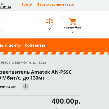
ны:
Войти
Зарегистрироваться
ЗНИЦА
кол-во: 0шт
0
0
ный центр
Контакты
PSSC (10/100 Мбит/с, до 130м)
азветвитель Amatek AN-PSSC
0 Мбит/с, до 130м)
ичии 3 шт
400.00р.