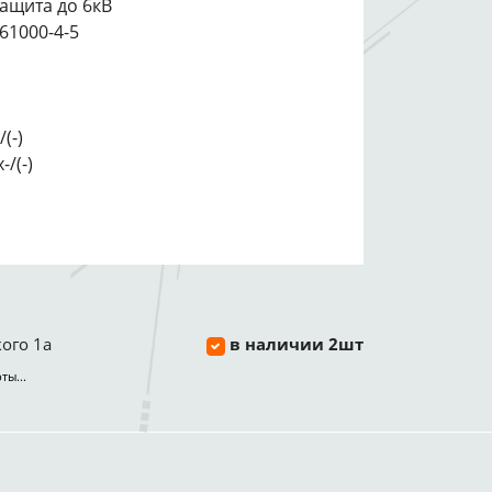
защита до 6кВ
61000-4-5
(-)
-/(-)
ого 1а
в наличии 2шт
ты...