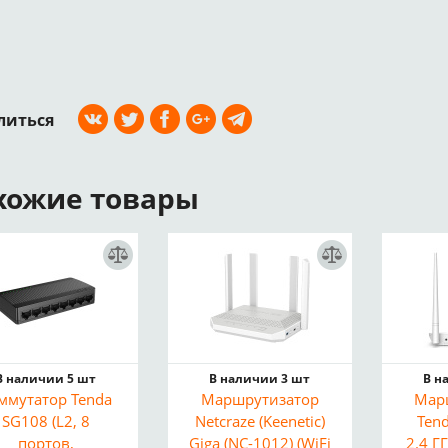
литься
хожие товары
В наличии 5 шт
В наличии 3 шт
В н
ммутатор Tenda
Маршрутизатор
Мар
SG108 (L2, 8
Netcraze (Keenetic)
Tend
портов,
Giga (NC-1012) (WiFi
2.4 Г