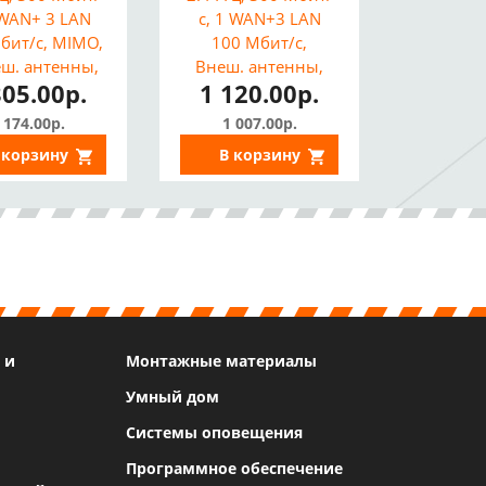
 WAN+ 3 LAN
с, 1 WAN+3 LAN
бит/с, MIMO,
100 Мбит/с,
еш. антенны,
Внеш. антенны,
305.00р.
1 120.00р.
ка доступа,
Повторитель,
вторитель)
Точка доступа)
 174.00р.
1 007.00р.
 корзину
В корзину
 и
Монтажные материалы
Умный дом
Системы оповещения
Программное обеспечение