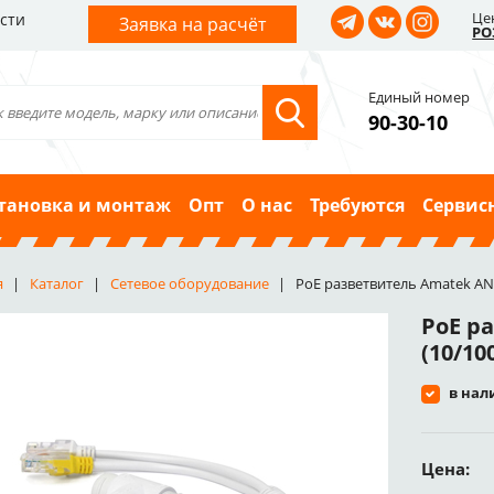
Це
сти
Заявка на расчёт
РО
Единый номер
90-30-10
тановка и монтаж
Опт
О нас
Требуются
Сервис
я
Каталог
Сетевое оборудование
PoE разветвитель Amatek AN-
PoE р
(10/10
в нал
Цена: