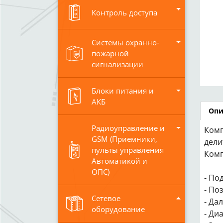
Контроль доступа
Системы охранно-
пожарной
сигнализации
Блоки питания и
АКБ
Опи
Радиоуправление и
Комп
GSM (Приемники,
дели
пульты управления
Комп
Автоматикой и
ОПС)
- По
- По
Сетевое
- Да
оборудование
- Ди