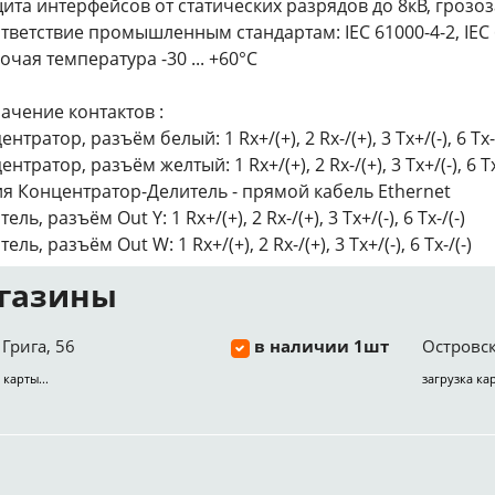
щита интерфейсов от статических разрядов до 8кВ, грозо
ответствие промышленным стандартам: IEC 61000-4-2, IEC 
бочая температура -30 ... +60°C
ачение контактов :
нтратор, разъём белый: 1 Rx+/(+), 2 Rx-/(+), 3 Tx+/(-), 6 Tx-/
нтратор, разъём желтый: 1 Rx+/(+), 2 Rx-/(+), 3 Tx+/(-), 6 Tx
я Концентратор-Делитель - прямой кабель Ethernet
ель, разъём Out Y: 1 Rx+/(+), 2 Rx-/(+), 3 Tx+/(-), 6 Tx-/(-)
ель, разъём Out W: 1 Rx+/(+), 2 Rx-/(+), 3 Tx+/(-), 6 Tx-/(-)
газины
Грига, 56
в наличии 1шт
Островск
 карты...
загрузка кар