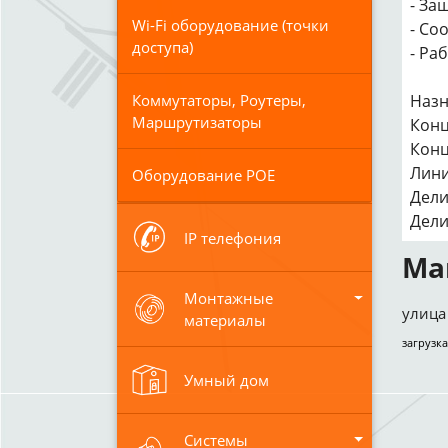
- За
Wi-Fi оборудование (точки
- Со
доступа)
- Ра
Назн
Коммутаторы, Роутеры,
Маршрутизаторы
Конце
Конце
Лини
Оборудование POE
Делит
Делит
IP телефония
Ма
Монтажные
улица 
материалы
загрузка
Умный дом
Системы