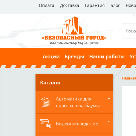
Оплата
Доставка
Гарантия
Блог
Ново
#КалининградПодЗащитой
Акции
Бренды
Наши работы
Ус
Главна
Каталог
Автоматика для
ворот и шлагбаумы
Видеонаблюдение