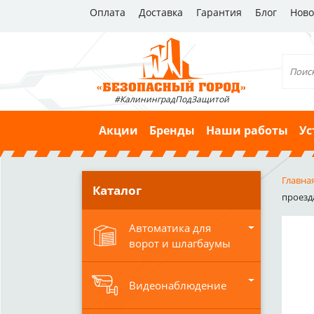
Оплата
Доставка
Гарантия
Блог
Ново
#КалининградПодЗащитой
Акции
Бренды
Наши работы
Ус
Главна
Каталог
проезд
Автоматика для
ворот и шлагбаумы
Видеонаблюдение