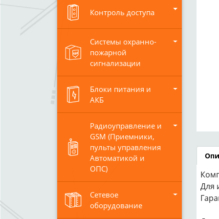
Контроль доступа
Системы охранно-
пожарной
сигнализации
Блоки питания и
АКБ
Радиоуправление и
GSM (Приемники,
пульты управления
Опи
Автоматикой и
ОПС)
Комп
Для 
Сетевое
Гара
оборудование