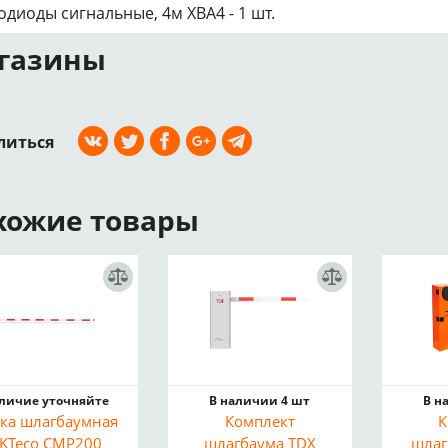
одиоды сигнальные, 4м XBA4 - 1 шт.
газины
литься
хожие товары
личие уточняйте
В наличии 4 шт
В н
ка шлагбаумная
Комплект
К
KTeco CMP200
шлагбаума TDX
шлаг