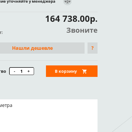
ие уточняйте у менеджера
164 738.00р.
Звоните
т:
Нашли дешевле
?
тво
-
+
В корзину
метра