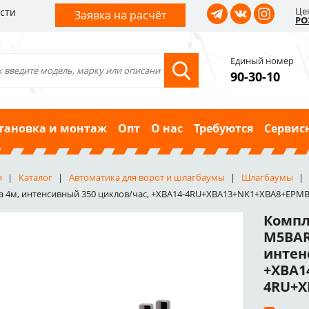
Це
сти
Заявка на расчёт
РО
Единый номер
90-30-10
тановка и монтаж
Опт
О нас
Требуются
Сервис
я
Каталог
Автоматика для ворот и шлагбаумы
Шлагбаумы
а 4м, интенсивный 350 циклов/час, +XBA14-4RU+XBA13+NK1+XBA8+EPM
Компл
M5BAR
интен
+XBA1
4RU+X