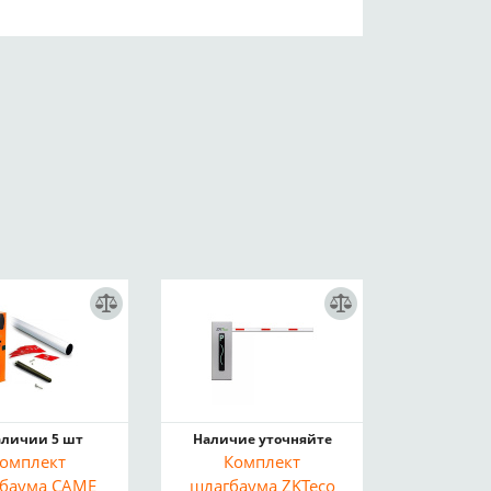
аличии 5 шт
Наличие уточняйте
омплект
Комплект
баума CAME
шлагбаума ZKTeco