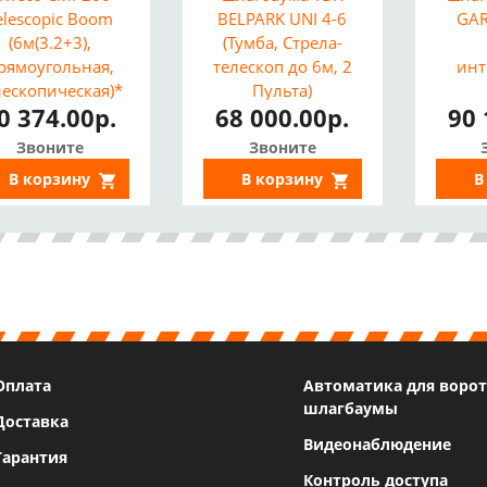
elescopic Boom
BELPARK UNI 4-6
GAR
(6м(3.2+3),
(Тумба, Стрела-
рямоугольная,
телескоп до 6м, 2
инт
лескопическая)*
Пульта)
0 374.00р.
68 000.00р.
90 
Звоните
Звоните
В корзину
В корзину
В
Оплата
Автоматика для ворот
шлагбаумы
Доставка
Видеонаблюдение
Гарантия
Контроль доступа