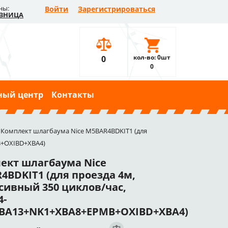
ны:
Войти
Зарегистрироваться
ЗНИЦА
кол-во: 0шт
0
0
ный центр
Контакты
Комплект шлагбаума Nice M5BAR4BDKIT1 (для
B+OXIBD+XBA4)
ект шлагбаума Nice
4BDKIT1 (для проезда 4м,
сивный 350 циклов/час,
4-
BA13+NK1+XBA8+EPMB+OXIBD+XBA4)