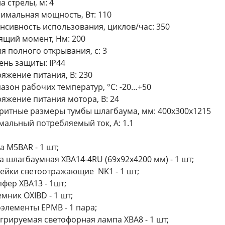
а стрелы, м: 4
имальная мощность, Вт: 110
нсивность использования, циклов/час: 350
ящий момент, Нм: 200
я полного открывания, с: 3
ень защиты: IP44
яжение питания, В: 230
азон рабочих температур, °С: -20…+50
яжение питания мотора, В: 24
ритные размеры тумбы шлагбаума, мм: 400х300х1215
мальный потребляемый ток, А: 1.1
а M5BAR - 1 шт;
а шлагбаумная XBA14-4RU (69х92х4200 мм) - 1 шт;
ейки светоотражающие NK1 - 1 шт;
фер XBA13 - 1шт;
мник OXIBD - 1 шт;
элементы EPMB - 1 пара;
грируемая светофорная лампа XBA8 - 1 шт;