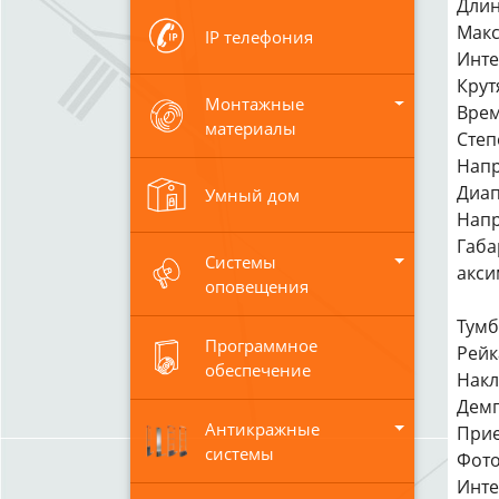
Длин
Макс
IP телефония
Инте
Крут
Монтажные
Врем
материалы
Cтеп
Напр
Диап
Умный дом
Напр
Габа
Системы
акси
оповещения
Тумб
Программное
Рейк
обеспечение
Накл
Демп
Антикражные
Прие
системы
Фото
Инте