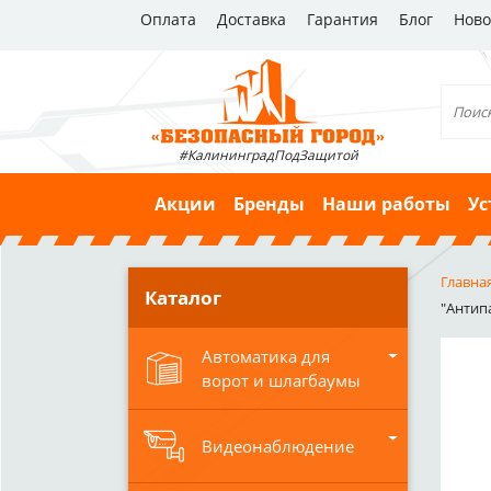
Оплата
Доставка
Гарантия
Блог
Ново
#КалининградПодЗащитой
Акции
Бренды
Наши работы
Ус
Главна
Каталог
"Антип
Автоматика для
ворот и шлагбаумы
Видеонаблюдение