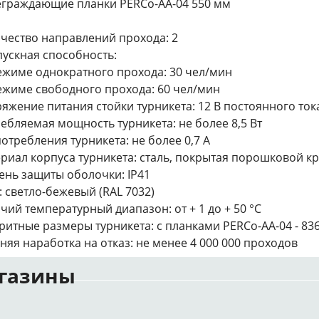
еграждающие планки PERCo-AA-04 550 мм
чество направлений прохода: 2
ускная способность:
режиме однократного прохода: 30 чел/мин
режиме свободного прохода: 60 чел/мин
яжение питания стойки турникета: 12 B постоянного ток
ебляемая мощность турникета: не более 8,5 Вт
потребления турникета: не более 0,7 А
риал корпуса турникета: сталь, покрытая порошковой к
ень защиты оболочки: IP41
: светло-бежевый (RAL 7032)
чий температурный диапазон: от + 1 до + 50 °C
ритные размеры турникета: с планками PERCo-AA-04 - 836
няя наработка на отказ: не менее 4 000 000 проходов
газины