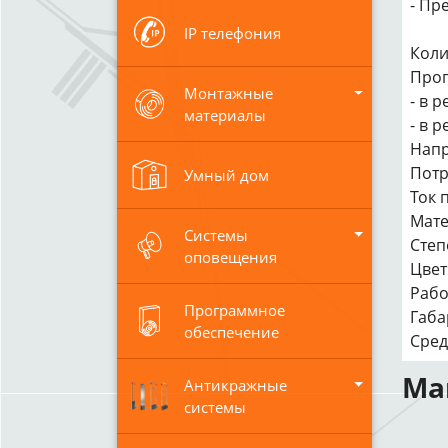
- Пр
IP телефония
Коли
Проп
Монтажные
- в 
материалы
- в 
Напр
Потр
Умный дом
Ток 
Мате
Системы
Степ
оповещения
Цвет
Рабо
Программное
Габа
обеспечение
Сред
Ма
Антикражные
системы