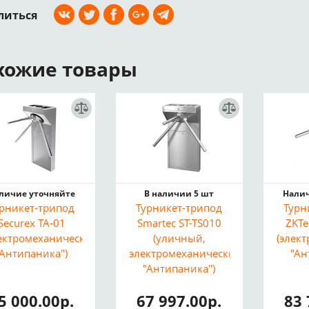
литься
хожие товары
личие уточняйте
В наличии 5 шт
Налич
урникет-трипод
Турникет-трипод
Турн
Securex TA-01
Smartec ST-TS010
ZKTe
ектромеханический,
(уличный,
(элек
"Антипаника")
электромеханический,
"Ан
"Антипаника")
5 000.00р.
67 997.00р.
83 