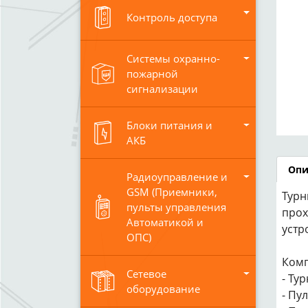
Контроль доступа
Системы охранно-
пожарной
сигнализации
Блоки питания и
АКБ
Опи
Радиоуправление и
GSM (Приемники,
Турн
пульты управления
прох
Автоматикой и
устр
ОПС)
Комп
Сетевое
- Ту
оборудование
- Пу