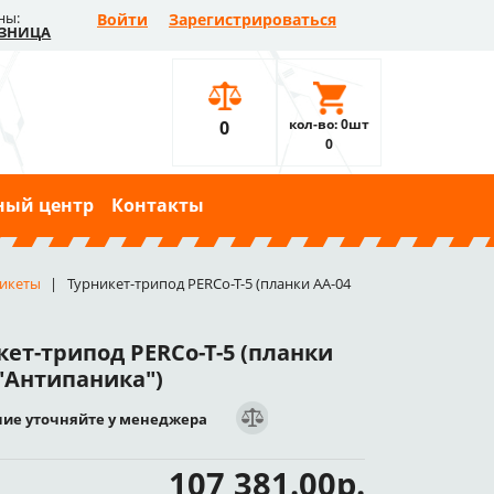
ны:
Войти
Зарегистрироваться
ЗНИЦА
кол-во: 0шт
0
0
ный центр
Контакты
икеты
Турникет-трипод PERCo-T-5 (планки AA-04
кет-трипод PERCo-T-5 (планки
 "Антипаника")
ие уточняйте у менеджера
107 381.00р.