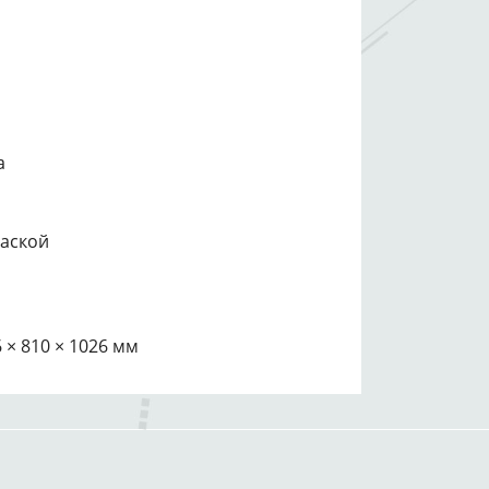
а
раской
 × 810 × 1026 мм