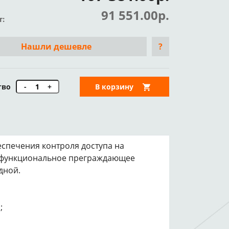
91 551.00р.
т:
Нашли дешевле
?
тво
-
+
В корзину
спечения контроля доступа на
нофункциональное преграждающее
дной.
;