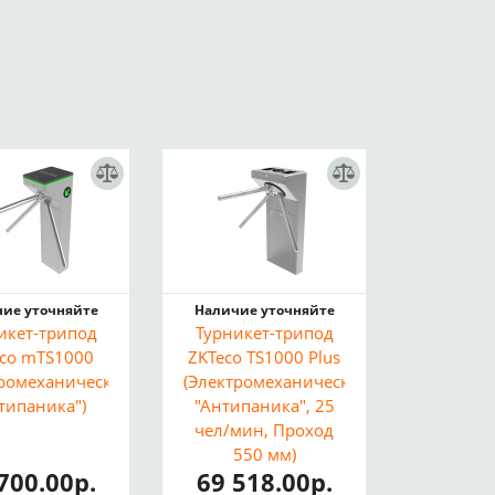
ие уточняйте
Наличие уточняйте
икет-трипод
Турникет-трипод
co mTS1000
ZKTeco TS1000 Plus
тромеханический,
(Электромеханический,
типаника")
"Антипаника", 25
чел/мин, Проход
550 мм)
700.00р.
69 518.00р.