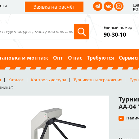
Це
сти
Заявка на расчёт
РО
Единый номер
90-30-10
тановка и монтаж
Опт
О нас
Требуются
Сервис
я
Каталог
Контроль доступа
Турникеты и ограждения
Турн
аника")
Турни
AA-04
Налич