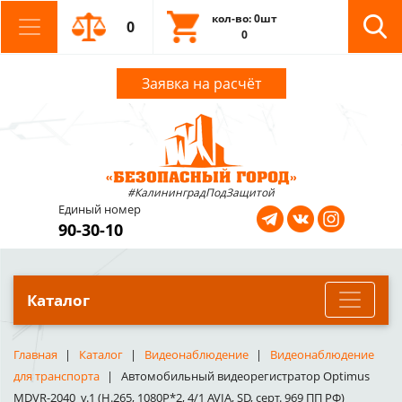
кол-во: 0шт
0
0
Заявка на расчёт
#КалининградПодЗащитой
Единый номер
90-30-10
Каталог
Главная
Каталог
Видеонаблюдение
Видеонаблюдение
для транспорта
Автомобильный видеорегистратор Optimus
MDVR-2040_v.1 (H.265, 1080P*2, 4/1 AVIA, SD, серт. 969 ПП РФ)