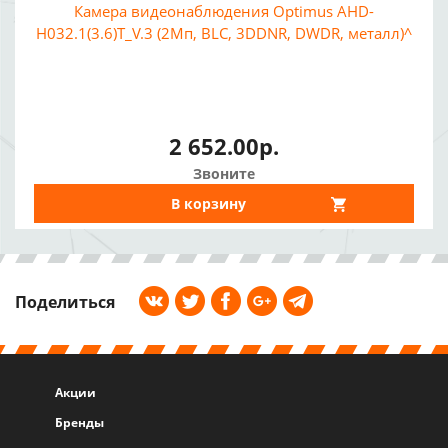
Камера видеонаблюдения Optimus AHD-
H032.1(3.6)T_V.3 (2Мп, BLC, 3DDNR, DWDR, металл)^
2 652.00р.
Звоните
В корзину
Поделиться
Акции
Бренды